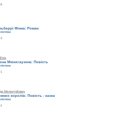
-8
льберрі Фінна: Роман
бліотека
-3
Еріх
она Мюнхгаузена: Повість
бліотека
-1
др Мелентійович
мних королів: Повість - казка
бліотека
-2