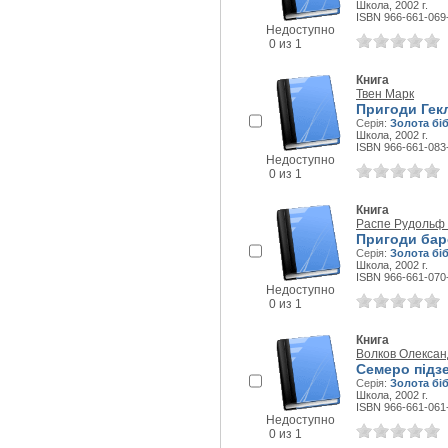
Школа, 2002 г.
ISBN 966-661-069
Недоступно
0 из 1
Книга
Твен Марк
Пригоди Гек
Серія:
Золота бі
Школа, 2002 г.
ISBN 966-661-083
Недоступно
0 из 1
Книга
Распе Рудольф 
Пригоди бар
Серія:
Золота бі
Школа, 2002 г.
ISBN 966-661-070
Недоступно
0 из 1
Книга
Волков Олексан
Семеро підзе
Серія:
Золота бі
Школа, 2002 г.
ISBN 966-661-061
Недоступно
0 из 1