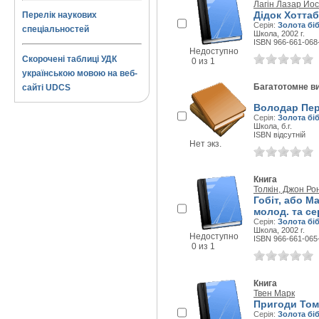
Лагін Лазар Йо
Дідок Хоттаб
Перелік наукових
Серія:
Золота бі
спеціальностей
Школа, 2002 г.
ISBN 966-661-068
Недоступно
Скорочені таблиці УДК
0 из 1
українською мовою на веб-
Багатотомне в
сайті UDCS
Володар Перс
Серія:
Золота бі
Школа, б.г.
ISBN відсутній
Нет экз.
Книга
Толкін, Джон Ро
Гобіт, або М
молод. та сер
Серія:
Золота бі
Школа, 2002 г.
Недоступно
ISBN 966-661-065
0 из 1
Книга
Твен Марк
Пригоди Том
Серія:
Золота бі