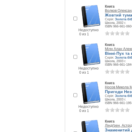
Книга
Волков Олексан
Жовтий туман
Серія:
Золота бі
Школа, 2002 г.
ISBN 966-661-060
Недоступно
0 из 1
Книга
Мілн Алан Алек
Вінні-Пух та 
Серія:
Золота бі
Школа, 2003 г.
ISBN 966-661-184
Недоступно
0 из 1
Книга
Носов Микола М
Пригоди Незн
Серія:
Золота бі
Школа, 2003 г.
ISBN 966-661-195
Недоступно
0 из 1
Книга
Ліндґрен, Астрі
Знаменитий 