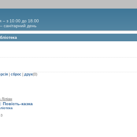
я – з 10.00 до 18.00
 – санітарний день
ібліотека
ерсія
|
сброс
|
друк
(
0
)
 Ліліан
: Повість-казка
бліотека
-3