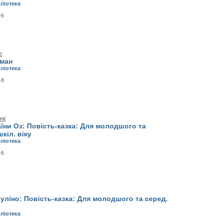
бліотека
-6
р
оман
бліотека
-8
нк
їни Оз: Повість-казка: Для молодшого та
кіл. віку
бліотека
-6
ліно: Повість-казка: Для молодшого та серед.
бліотека