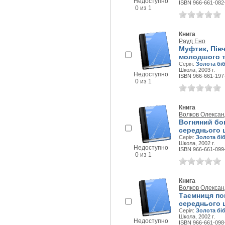
Недоступно
ISBN 966-661-082
0 из 1
Книга
Рауд Ено
Муфтик, Пів
молодшого та
Серія:
Золота бі
Школа, 2003 г.
Недоступно
ISBN 966-661-197
0 из 1
Книга
Волков Олексан
Вогняний бог
середнього ш
Серія:
Золота бі
Школа, 2002 г.
Недоступно
ISBN 966-661-099
0 из 1
Книга
Волков Олексан
Таємниця по
середнього ш
Серія:
Золота бі
Школа, 2002 г.
Недоступно
ISBN 966-661-098