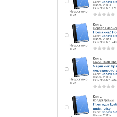
Серія:
Золота бі
Школа, 2003 г.
ISBN 966-661-171
Недоступно
0 из 1
Книга
Портер Елеоно
Поліанна: Р
Серія:
Золота бі
Школа, 2004 г.
ISBN 966-661-248
Недоступно
0 из 1
Книга
Баум Ліман Фре
Чарівник Кра
середнього ш
Серія:
Золота бі
Школа, 2003 г.
Недоступно
ISBN 966-661-204
0 из 1
Книга
Родарі Джанні
Пригоди Цибу
шкіл. віку
Серія:
Золота бі
Школа, 2003 г.