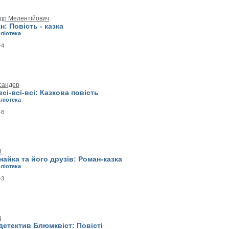
др Мелентійович
: Повість - казка
бліотека
-4
сандер
всі-всі-всі: Казкова повість
бліотека
-8
.
айка та його друзів: Роман-казка
бліотека
-3
д
детектив Блюмквіст: Повісті