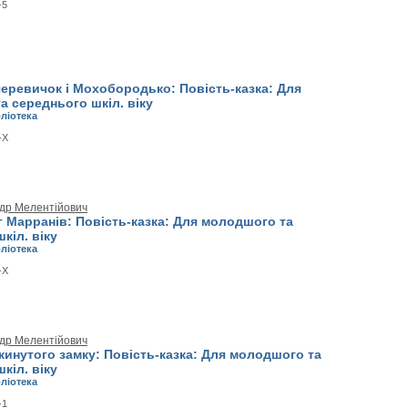
-5
черевичок і Мохобородько: Повість-казка: Для
 середнього шкіл. віку
бліотека
-X
др Мелентійович
 Марранів: Повість-казка: Для молодшого та
кіл. віку
бліотека
-X
др Мелентійович
кинутого замку: Повість-казка: Для молодшого та
кіл. віку
бліотека
-1