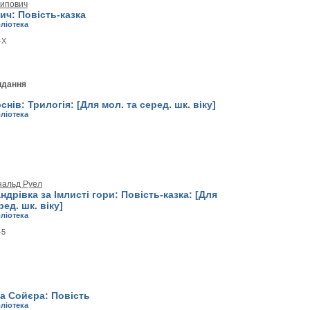
сипович
ич: Повість-казка
бліотека
-X
идання
нів: Трилогія: [Для мол. та серед. шк. віку]
бліотека
нальд Руел
андрівка за Імлисті гори: Повість-казка: [Для
ед. шк. віку]
бліотека
-5
а Сойєра: Повість
бліотека