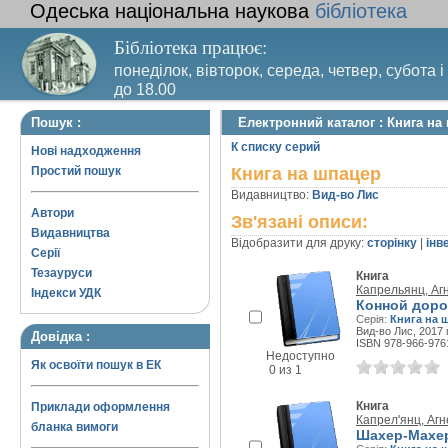
Одеська національна наукова
бібліотека
Бібліотека працює:
понеділок, вівторок, середа, четвер, субота і
до 18.00
Вихідний день – п’ятниця. Останній четвер м
Пошук :
Електронний каталог : Книга на
санітарний день
К списку серий
Нові надходження
Простий пошук
Книга на шпацер
Видавництво:
Вид-во Лис
Автори
Зв'язані описи:
Видавництва
Відобразити для друку:
сторінку
|
інв
Серії
Тезауруси
Книга
Капрельянц, Аг
Індекси УДК
Конной доро
Серія:
Книга на 
Вид-во Лис, 2017 г
Довідка :
ISBN 978-966-976
Недоступно
Як освоїти пошук в ЕК
0 из 1
Книга
Приклади оформлення
Капрел'янц, Агн
бланка вимоги
Шахер-Махер 