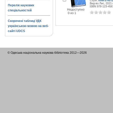
Серія:
Книга на 
Вид-во Лис, 2021 г
Перелік наукових
ISBN 978-123-456
Недоступно
спеціальностей
0 из 1
Скорочені таблиці УДК
українською мовою на веб-
сайті UDCS
© Одеська національна наукова бібліотека 2012—2026