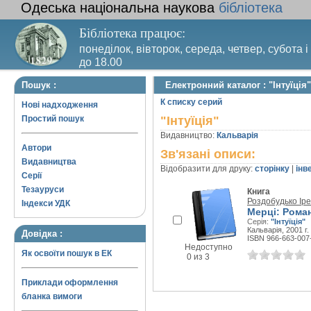
Одеська національна наукова
бібліотека
Бібліотека працює:
понеділок, вівторок, середа, четвер, субота і
до 18.00
Вихідний день – п’ятниця. Останній четвер м
Пошук :
Електронний каталог : "Інтуїція"
санітарний день
К списку серий
Нові надходження
Простий пошук
"Інтуїція"
Видавництво:
Кальварія
Автори
Зв'язані описи:
Видавництва
Відобразити для друку:
сторінку
|
інв
Серії
Тезауруси
Книга
Роздобудько Ір
Індекси УДК
Мерці: Рома
Серія:
"Інтуїція"
Кальварія, 2001 г.
Довідка :
ISBN 966-663-007
Недоступно
Як освоїти пошук в ЕК
0 из 3
Приклади оформлення
бланка вимоги