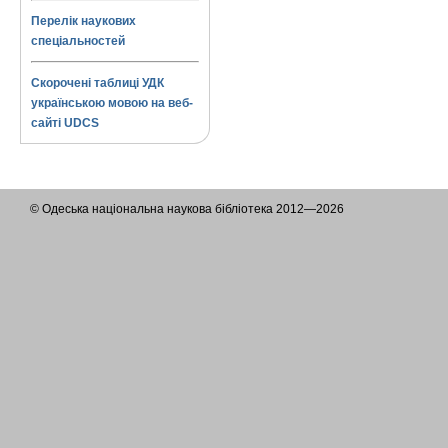
Перелік наукових
спеціальностей
Скорочені таблиці УДК
українською мовою на веб-
сайті UDCS
© Одеська національна наукова бібліотека 2012—2026