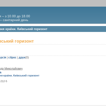
я – з 10.00 до 18.00
 – санітарний день
ня країни. Київський горизонт
вський горизонт
ерсія
|
сброс
|
друк
(
0
)
ндр Миколайович
а
я країни. Київський горизонт
-212-5