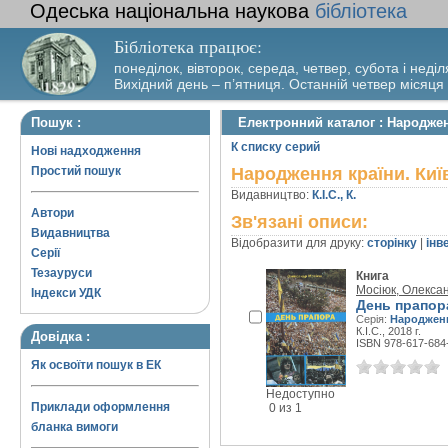
Одеська національна наукова
бібліотека
Бібліотека працює:
понеділок, вівторок, середа, четвер, субота і неділ
Вихідний день – п’ятниця. Останній четвер місяця
Пошук :
Електронний каталог : Народжен
К списку серий
Нові надходження
Простий пошук
Народження країни. Киї
Видавництво:
К.І.С., К.
Автори
Зв'язані описи:
Видавництва
Відобразити для друку:
сторінку
|
інв
Серії
Тезауруси
Книга
Мосіюк, Олекса
Індекси УДК
День прапор
Серія:
Народженн
К.І.С., 2018 г.
Довідка :
ISBN 978-617-684
Як освоїти пошук в ЕК
Недоступно
Приклади оформлення
0 из 1
бланка вимоги