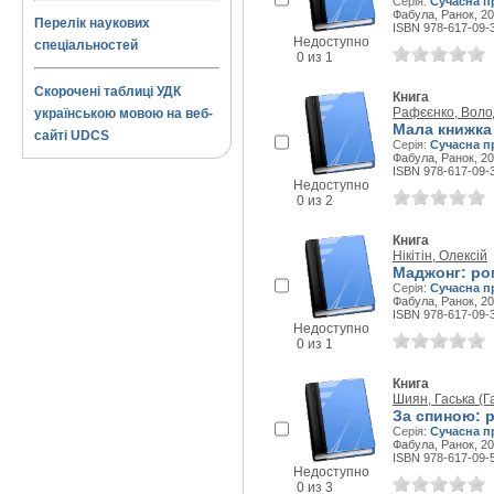
Серія:
Сучасна п
Фабула, Ранок, 20
Перелік наукових
ISBN 978-617-09-
Недоступно
спеціальностей
0 из 1
Скорочені таблиці УДК
Книга
Рафєєнко, Вол
українською мовою на веб-
Мала книжка
сайті UDCS
Серія:
Сучасна п
Фабула, Ранок, 20
ISBN 978-617-09-
Недоступно
0 из 2
Книга
Нікітін, Олексій
Маджонг: ро
Серія:
Сучасна п
Фабула, Ранок, 20
ISBN 978-617-09-
Недоступно
0 из 1
Книга
Шиян, Гаська (Г
За спиною: 
Серія:
Сучасна п
Фабула, Ранок, 20
ISBN 978-617-09-
Недоступно
0 из 3