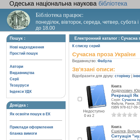
Одеська національна наукова
бібліотека
Бібліотека працює:
понеділок, вівторок, середа, четвер, субота і
до 18.00
Вихідний день – п’ятниця. Останній четвер м
Пошук :
Електронний каталог : Сучасна 
санітарний день
К списку серий
Нові надходження
Простий пошук
Сучасна проза України
Видавництво:
Фабула
Автори
Зв'язані описи:
Видавництва
Відобразити для друку:
сторінку
|
інв
Серії
Тезауруси
Книга
Андрухович, Юр
Індекси УДК
Рекреації Як
Серія:
Сучасна п
Фабула, Ранок, 20
Довідка :
ISBN 978-617-09-
Недоступно
Як освоїти пошук в ЕК
0 из 2
Книга
Приклади оформлення
Єшкілєв, Волод
бланка вимоги
Ситуація "н