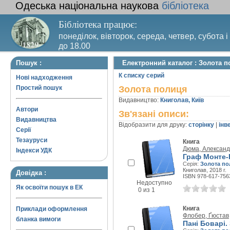
Одеська національна наукова
бібліотека
Бібліотека працює:
понеділок, вівторок, середа, четвер, субота і
до 18.00
Вихідний день – п’ятниця. Останній четвер м
Пошук :
Електронний каталог : Золота 
санітарний день
К списку серий
Нові надходження
Простий пошук
Золота полиця
Видавництво:
Книголав, Київ
Автори
Зв'язані описи:
Видавництва
Відобразити для друку:
сторінку
|
інв
Серії
Тезауруси
Книга
Дюма, Александ
Індекси УДК
Граф Монте-
Серія:
Золота по
Книголав, 2018 г.
Довідка :
ISBN 978-617-756
Недоступно
Як освоїти пошук в ЕК
0 из 1
Книга
Приклади оформлення
Флобер, Ґюстав
бланка вимоги
Пані Боварі.