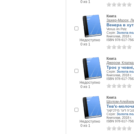
0 из 1
Книга
Захер-Мазох, Л
Венера в хут
Venus im Pelz
Серія:
Золота по
Книголав, 2018 г.
Недоступно
ISBN 978-617-756
0 из 1
Книга
Джером, Клапк
Троє у човні
Серія:
Золота по
Книголав, 2018 г.
ISBN 978-617-756
Недоступно
0 из 1
Книга
Шолом-Алейхем
Тев'є-молоч
טביה דער מילכיקער
Серія:
Золота по
Книголав, 2018 г.
Недоступно
ISBN 978-617-756
0 из 1