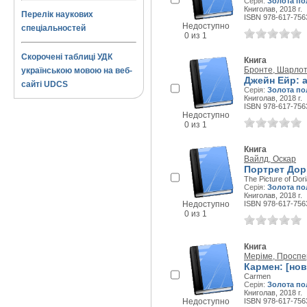
Серія:
Золота по
Книголав, 2018 г.
Перелік наукових
ISBN 978-617-756
Недоступно
спеціальностей
0 из 1
Скорочені таблиці УДК
Книга
Бронте, Шарло
українською мовою на веб-
Джейн Ейр: 
сайті UDCS
Серія:
Золота по
Книголав, 2018 г.
ISBN 978-617-756
Недоступно
0 из 1
Книга
Вайлд, Оскар
Портрет Дорі
The Picture of Dor
Серія:
Золота по
Книголав, 2018 г.
Недоступно
ISBN 978-617-756
0 из 1
Книга
Меріме, Проспе
Кармен: [нов
Carmen
Серія:
Золота по
Книголав, 2018 г.
Недоступно
ISBN 978-617-756