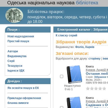
Одеська національна наукова
бібліотека
Бібліотека працює:
понеділок, вівторок, середа, четвер, субота і
до 18.00
Вихідний день – п’ятниця. Останній четвер м
Пошук :
Електронний каталог : Зібрання
санітарний день
К списку серий
Нові надходження
Простий пошук
Зібрання творів Андрія
Видавництво:
Фоліо, Харків
Автори
Зв'язані описи:
Видавництва
Відобразити для друку:
сторінку
|
інв
Серії
Тезауруси
Книга
Курков, Андрій 
Індекси УДК
Остання люб
Серія:
Зібрання 
Фоліо, 2018 г.
Довідка :
ISBN 978-966-03-
Недоступно
Як освоїти пошук в ЕК
0 из 1
Книга
Приклади оформлення
Курков, Андрій 
бланка вимоги
Садівник з 