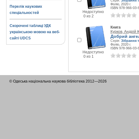
Серія:
Зібрання 
Фоліо, 2020 г.
Перелік наукових
ISBN 978-966-03-
Недоступно
спеціальностей
0 из 2
Скорочені таблиці УДК
Книга
Курков, Андрій 
українською мовою на веб-
Добрий анге
сайті UDCS
Серія:
Зібрання 
Фоліо, 2020 г.
ISBN 978-966-03-
Недоступно
0 из 1
© Одеська національна наукова бібліотека 2012—2026