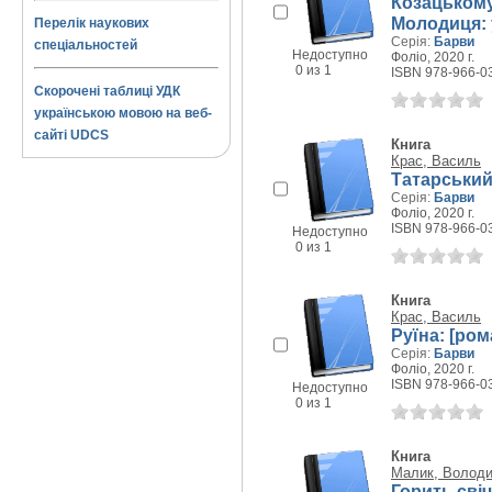
Козацькому
Молодиця: 
Перелік наукових
Серія:
Барви
спеціальностей
Недоступно
Фоліо, 2020 г.
0 из 1
ISBN 978-966-0
Скорочені таблиці УДК
українською мовою на веб-
сайті UDCS
Книга
Крас, Василь
Татарський
Серія:
Барви
Фоліо, 2020 г.
ISBN 978-966-0
Недоступно
0 из 1
Книга
Крас, Василь
Руїна: [ром
Серія:
Барви
Фоліо, 2020 г.
ISBN 978-966-0
Недоступно
0 из 1
Книга
Малик, Волод
Горить сві