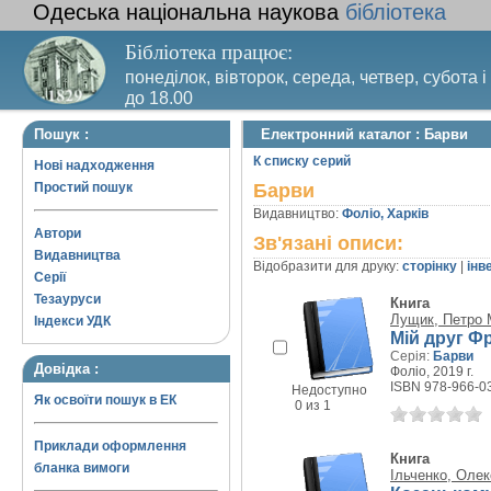
Одеська національна наукова
бібліотека
Бібліотека працює:
понеділок, вівторок, середа, четвер, субота і
до 18.00
Вихідний день – п’ятниця. Останній четвер м
Пошук :
Електронний каталог : Барви
санітарний день
К списку серий
Нові надходження
Простий пошук
Барви
Видавництво:
Фоліо, Харків
Автори
Зв'язані описи:
Видавництва
Відобразити для друку:
сторінку
|
інв
Серії
Тезауруси
Книга
Лущик, Петро
Індекси УДК
Мій друг Ф
Серія:
Барви
Довідка :
Фоліо, 2019 г.
ISBN 978-966-03
Недоступно
Як освоїти пошук в ЕК
0 из 1
Приклади оформлення
Книга
бланка вимоги
Ільченко, Оле