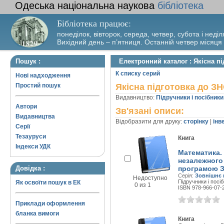
Одеська національна наукова
бібліотека
Бібліотека працює:
понеділок, вівторок, середа, четвер, субота і неділ
Вихідний день – п’ятниця. Останній четвер місяця
Пошук :
Електронний каталог : Якісна п
К списку серий
Нові надходження
Простий пошук
Якісна підготовка до З
Видавництво:
Підручники і посібники
Автори
Зв'язані описи:
Видавництва
Відобразити для друку:
сторінку
|
інв
Серії
Тезауруси
Книга
Індекси УДК
Математика.
незалежного 
Довідка :
програмою 
Серія:
Зовнішнє 
Недоступно
Підручники і посіб
Як освоїти пошук в ЕК
0 из 1
ISBN 978-966-07-
Приклади оформлення
бланка вимоги
Книга