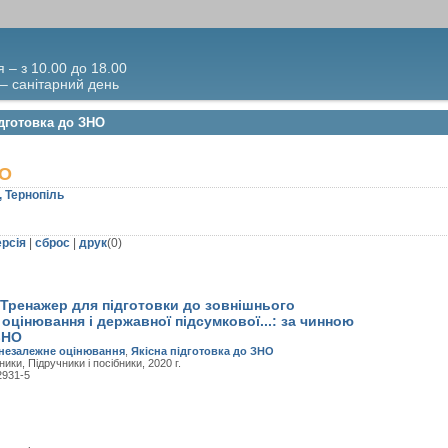
я – з 10.00 до 18.00
 – санітарний день
ідготовка до ЗНО
НО
, Тернопіль
ерсія
|
сброс
|
друк
(
0
)
 Тренажер для підготовки до зовнішнього
оцінювання і державної підсумкової...: за чинною
ЗНО
незалежне оцінювання
,
Якісна підготовка до ЗНО
ники, Підручники і посібники, 2020 г.
2931-5