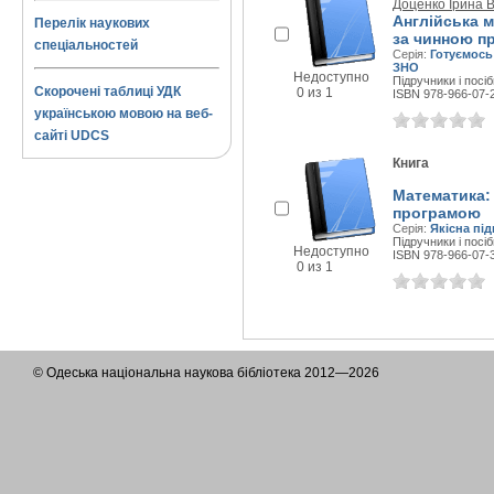
Доценко Ірина 
Англійська м
Перелік наукових
за чинною п
спеціальностей
Серія:
Готуємось
ЗНО
Недоступно
Підручники і посіб
Скорочені таблиці УДК
0 из 1
ISBN 978-966-07-
українською мовою на веб-
сайті UDCS
Книга
Математика: 
програмою
Серія:
Якісна пі
Підручники і посіб
Недоступно
ISBN 978-966-07-
0 из 1
© Одеська національна наукова бібліотека 2012—2026