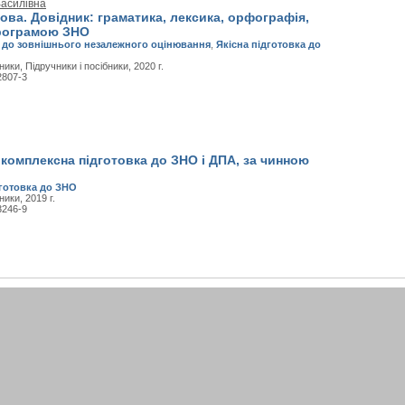
Василівна
ова. Довідник: граматика, лексика, орфографія,
рограмою ЗНО
 до зовнішнього незалежного оцінювання
,
Якісна підготовка до
ники, Підручники і посібники, 2020 г.
2807-3
комплексна підготовка до ЗНО і ДПА, за чинною
дготовка до ЗНО
ники, 2019 г.
3246-9