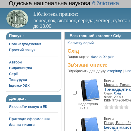
Одеська національна наукова
бібліотека
Бібліотека працює:
понеділок, вівторок, середа, четвер, субота і
до 18.00
Вихідний день – п’ятниця. Останній четвер м
Пошук :
Електронний каталог : Схід
санітарний день
К списку серий
Нові надходження
Простий пошук
Схід
Видавництво:
Фоліо, Харків
Автори
Зв'язані описи:
Видавництва
Відобразити для друку:
сторінку
|
інв
Серії
Тезауруси
Книга
Москаль, Роман
Індекси УДК
Тринадцятик
Серія:
Схід
Фоліо, 2020 г.
Довідка :
ISBN 978-966-03-
Недоступно
Як освоїти пошук в ЕК
0 из 1
Книга
Приклади оформлення
Пекар, Валерій 
бланка вимоги
Бесіди майст