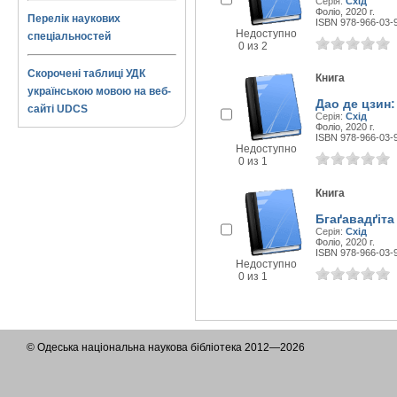
Серія:
Схід
Фоліо, 2020 г.
Перелік наукових
ISBN 978-966-03-
Недоступно
спеціальностей
0 из 2
Скорочені таблиці УДК
Книга
українською мовою на веб-
Дао де цзин:
сайті UDCS
Серія:
Схід
Фоліо, 2020 г.
ISBN 978-966-03-
Недоступно
0 из 1
Книга
Бгаґавадґіта
Серія:
Схід
Фоліо, 2020 г.
ISBN 978-966-03-
Недоступно
0 из 1
© Одеська національна наукова бібліотека 2012—2026