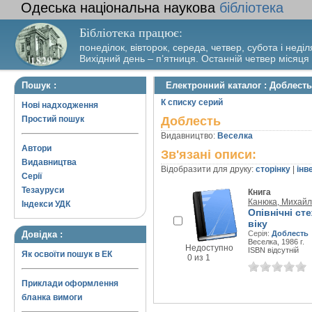
Одеська національна наукова
бібліотека
Бібліотека працює:
понеділок, вівторок, середа, четвер, субота і неділ
Вихідний день – п’ятниця. Останній четвер місяця
Пошук :
Електронний каталог : Доблесть
К списку серий
Нові надходження
Простий пошук
Доблесть
Видавництво:
Веселка
Автори
Зв'язані описи:
Видавництва
Відобразити для друку:
сторінку
|
інв
Серії
Тезауруси
Книга
Канюка, Михайл
Індекси УДК
Опівнічні сте
віку
Довідка :
Серія:
Доблесть
Веселка, 1986 г.
Недоступно
ISBN відсутній
Як освоїти пошук в ЕК
0 из 1
Приклади оформлення
бланка вимоги