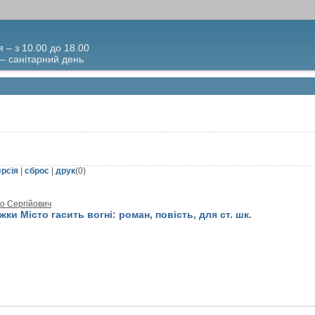
я – з 10.00 до 18.00
 – санітарний день
ерсія
|
сброс
|
друк
(
0
)
о Сергійович
жки Місто гасить вогні: роман, повість, для ст. шк.