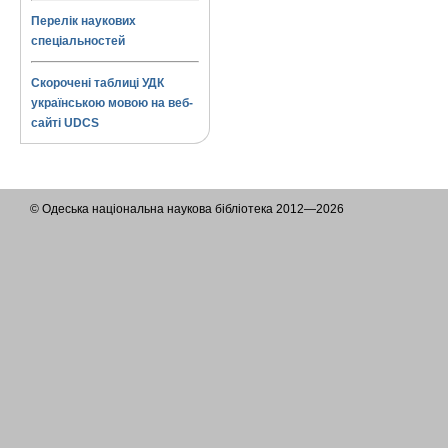
Перелік наукових
спеціальностей
Скорочені таблиці УДК
українською мовою на веб-
сайті UDCS
© Одеська національна наукова бібліотека 2012—2026