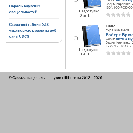
Серія:
Дитяча шу
Вадим Карпенко, 2
Перелік наукових
ISBN 966-7833-63
Недоступно
спеціальностей
0 из 1
Скорочені таблиці УДК
Книга
Українка Леся
українською мовою на веб-
Роберт Брюс
сайті UDCS
Серія:
Дитяча шу
Вадим Карпенко, 2
ISBN 966-7833-56
Недоступно
0 из 1
© Одеська національна наукова бібліотека 2012—2026