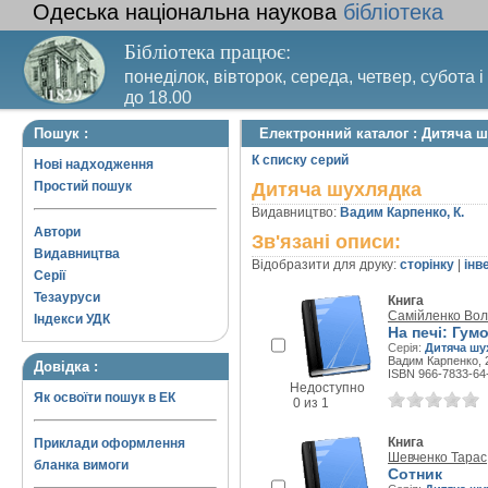
Одеська національна наукова
бібліотека
Бібліотека працює:
понеділок, вівторок, середа, четвер, субота і
до 18.00
Вихідний день – п’ятниця. Останній четвер м
Пошук :
Електронний каталог : Дитяча 
санітарний день
К списку серий
Нові надходження
Простий пошук
Дитяча шухлядка
Видавництво:
Вадим Карпенко, К.
Автори
Зв'язані описи:
Видавництва
Відобразити для друку:
сторінку
|
інв
Серії
Тезауруси
Книга
Самійленко Во
Індекси УДК
На печі: Гум
Серія:
Дитяча шу
Вадим Карпенко, 2
Довідка :
ISBN 966-7833-64
Недоступно
Як освоїти пошук в ЕК
0 из 1
Книга
Приклади оформлення
Шевченко Тарас
бланка вимоги
Сотник