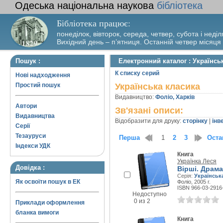
Одеська національна наукова
бібліотека
Бібліотека працює:
понеділок, вівторок, середа, четвер, субота і неділ
Вихідний день – п’ятниця. Останній четвер місяця
Пошук :
Електронний каталог : Українсь
К списку серий
Нові надходження
Простий пошук
Українська класика
Видавництво:
Фоліо, Харків
Автори
Зв'язані описи:
Видавництва
Відобразити для друку:
сторінку
|
інв
Серії
Тезауруси
Перша
1
2
3
Оста
Індекси УДК
Книга
Українка Леся
Довідка :
Вірші. Драма
Серія:
Українськ
Як освоїти пошук в ЕК
Фоліо, 2005 г.
ISBN 966-03-2916
Недоступно
0 из 2
Приклади оформлення
бланка вимоги
Книга