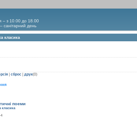
я – з 10.00 до 18.00
 – санітарний день
ка класика
ерсія
|
сброс
|
друк
(
0
)
ння
тичні поеми
а класика
-4