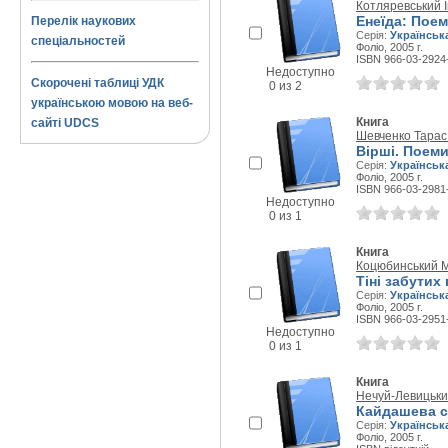
Котляревський 
Енеїда: Поем
Перелік наукових
Серія:
Українськ
спеціальностей
Фоліо, 2005 г.
ISBN 966-03-2924
Недоступно
Скорочені таблиці УДК
0 из 2
українською мовою на веб-
Книга
сайті UDCS
Шевченко Тарас
Вірші. Поем
Серія:
Українськ
Фоліо, 2005 г.
ISBN 966-03-2981
Недоступно
0 из 1
Книга
Коцюбинський 
Тіні забутих
Серія:
Українськ
Фоліо, 2005 г.
ISBN 966-03-2951
Недоступно
0 из 1
Книга
Нечуй-Левицьки
Кайдашева сі
Серія:
Українськ
Фоліо, 2005 г.