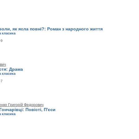
воли, як ясла повні?: Роман з народного життя
а класика
-9
ович
стя: Драма
а класика
-7
енко Григорій Федорович
Гончарівці: Повісті, П'єси
а класика