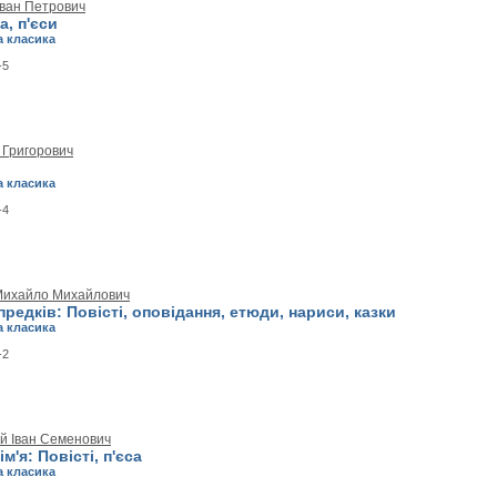
Іван Петрович
а, п'єси
а класика
-5
 Григорович
и
а класика
-4
Михайло Михайлович
 предків: Повісті, оповідання, етюди, нариси, казки
а класика
-2
й Іван Семенович
м'я: Повісті, п'єса
а класика