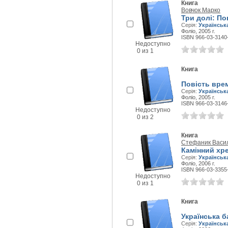
Книга
Вовчок Марко
Три долі: По
Серія:
Українськ
Фоліо, 2005 г.
ISBN 966-03-3140
Недоступно
0 из 1
Книга
Повість врем
Серія:
Українськ
Фоліо, 2005 г.
ISBN 966-03-3146
Недоступно
0 из 2
Книга
Стефаник Васи
Камінний хр
Серія:
Українськ
Фоліо, 2006 г.
ISBN 966-03-3355
Недоступно
0 из 1
Книга
Українська б
Серія:
Українськ