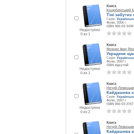
Книга
Коцюбинський 
Тіні забутих
Серія:
Українськ
Фоліо, 2006 г.
ISBN 966-03-3436
Недоступно
0 из 1
Книга
Франко Іван Як
Украдене ща
Серія:
Українськ
Фоліо, 2007 г.
ISBN відсутній
Недоступно
0 из 1
Книга
Нечуй-Левицьки
Кайдашева сі
Серія:
Українськ
Фоліо, 2007 г.
ISBN 966-03-3767
Недоступно
0 из 2
Книга
Нечуй-Левицьки
Кайдашева сім