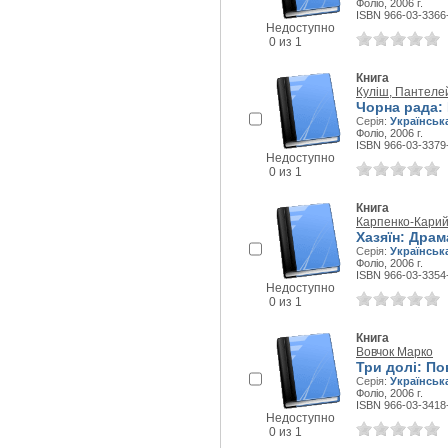
Фоліо, 2006 г.
ISBN 966-03-3366
Недоступно
0 из 1
Книга
Куліш, Пантеле
Чорна рада: 
Серія:
Українськ
Фоліо, 2006 г.
ISBN 966-03-3379
Недоступно
0 из 1
Книга
Карпенко-Карий
Хазяїн: Драм
Серія:
Українськ
Фоліо, 2006 г.
ISBN 966-03-3354
Недоступно
0 из 1
Книга
Вовчок Марко
Три долі: По
Серія:
Українськ
Фоліо, 2006 г.
ISBN 966-03-3418
Недоступно
0 из 1