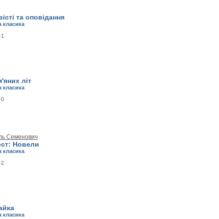
вісті та оповідання
а класика
-1
'яних літ
а класика
-0
ль Семенович
ест: Новели
а класика
-2
айка
а класика