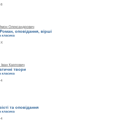
-8
ймон Олександрович
Роман, оповідання, вірші
а класика
-X
 Іван Карпович
атичні твори
а класика
-4
вісті та оповідання
а класика
-4