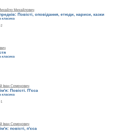
Михайло Михайлович
 предків: Повісті, оповідання, етюди, нариси, казки
а класика
-2
ович
стя
а класика
й Іван Семенович
м'я: Повісті. П'єса
а класика
-1
й Іван Семенович
'я: повісті, п'єса