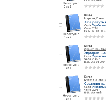
ISBN відсутній
Недоступно
0 из 1
Книга
Мирний, Панас
Хіба ревуть 
Серія:
Українськ
Фоліо, 2005 г.
ISBN 966-03-3004
Недоступно
0 из 2
Книга
Франко Іван Як
Украдене ща
Серія:
Українськ
Фоліо, 2005 г.
ISBN 966-03-2954
Недоступно
0 из 1
Книга
Квітка-Основ'ян
Сватання на 
Серія:
Українськ
Фоліо, 2005 г.
ISBN відсутній
Недоступно
0 из 1