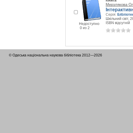
Книга
Мерзлякова О
Інтерактив
Серія:
Бібліоте
Шкільний світ, 20
ISBN відсутній
Недоступно
0 из 2
© Одеська національна наукова бібліотека 2012—2026