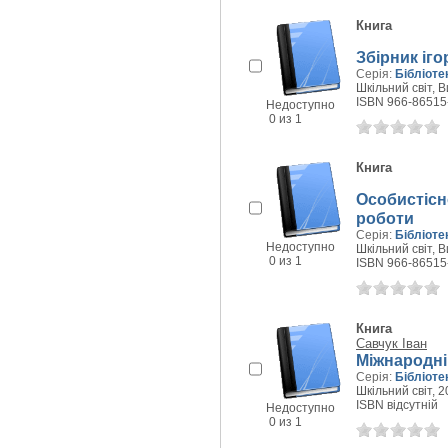
Книга
Збірник іг
Серія:
Бібліоте
Шкільний світ, В
ISBN 966-86515
Недоступно
0 из 1
Книга
Особистісн
роботи
Серія:
Бібліоте
Недоступно
Шкільний світ, В
0 из 1
ISBN 966-86515
Книга
Савчук Іван
Міжнародні 
Серія:
Бібліоте
Шкільний світ, 20
ISBN відсутній
Недоступно
0 из 1