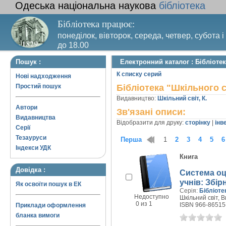
Одеська національна наукова
бібліотека
Бібліотека працює:
понеділок, вівторок, середа, четвер, субота і
до 18.00
Вихідний день – п’ятниця. Останній четвер м
Пошук :
Електронний каталог : Бібліотек
санітарний день
К списку серий
Нові надходження
Простий пошук
Бібліотека "Шкільного с
Видавництво:
Шкільний світ, К.
Автори
Зв'язані описи:
Видавництва
Відобразити для друку:
сторінку
|
інв
Серії
Тезауруси
Перша
1
2
3
4
5
6
Індекси УДК
Книга
Довідка :
Система оц
учнів: Збір
Як освоїти пошук в ЕК
Серія:
Бібліоте
Недоступно
Шкільний світ, В
0 из 1
ISBN 966-86515
Приклади оформлення
бланка вимоги