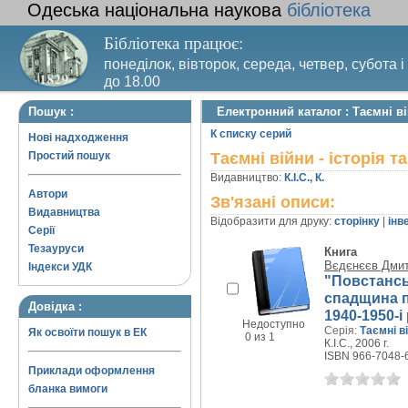
Одеська національна наукова
бібліотека
Бібліотека працює:
понеділок, вівторок, середа, четвер, субота і
до 18.00
Вихідний день – п’ятниця. Останній четвер м
Пошук :
Електронний каталог : Таємні вій
санітарний день
К списку серий
Нові надходження
Простий пошук
Таємні війни - історія т
Видавництво:
К.І.С., К.
Автори
Зв'язані описи:
Видавництва
Відобразити для друку:
сторінку
|
інв
Серії
Тезауруси
Книга
Вєдєнєєв Дмит
Індекси УДК
"Повстанськ
спадщина п
Довідка :
1940-1950-і
Недоступно
Серія:
Таємні ві
Як освоїти пошук в ЕК
0 из 1
К.І.С., 2006 г.
ISBN 966-7048-
Приклади оформлення
бланка вимоги