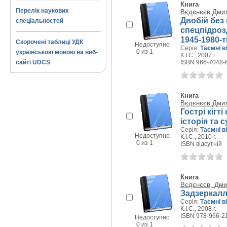
Книга
Перелік наукових
Вєдєнєєв Дмит
Двобій без
спеціальностей
спецпідроз
1945-1980-т
Скорочені таблиці УДК
Недоступно
Серія:
Таємні ві
0 из 1
українською мовою на веб-
К.І.С., 2007 г.
сайті UDCS
ISBN 966-7048-
Книга
Вєдєнєєв Дмит
Гострі кігт
історія та 
Серія:
Таємні ві
Недоступно
К.І.С., 2010 г.
0 из 1
ISBN відсутній
Книга
Вєдєнєєв, Дми
Задзеркалл
Серія:
Таємні ві
К.І.С., 2008 г.
ISBN 978-966-2
Недоступно
0 из 1