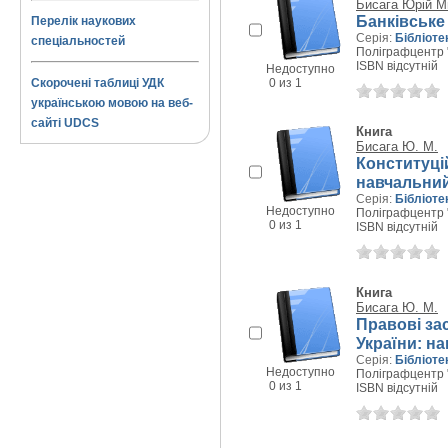
Бисага Юрій М
Банківське
Перелік наукових
Серія:
Бібліоте
спеціальностей
Поліграфцентр "
ISBN відсутній
Недоступно
Скорочені таблиці УДК
0 из 1
українською мовою на веб-
сайті UDCS
Книга
Бисага Ю. М.
Конституці
навчальний
Серія:
Бібліоте
Недоступно
Поліграфцентр "
0 из 1
ISBN відсутній
Книга
Бисага Ю. М.
Правові за
України: н
Серія:
Бібліоте
Недоступно
Поліграфцентр "
0 из 1
ISBN відсутній