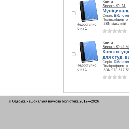
Книга
Бисага Ю. М.
Муніципаль
Серія:
Бібліоте
Поліграфцентр "
ISBN відсутній
Недоступно
0 из 1
Книга
Бисага Юрій М
Конституці
для студ. в
Серія:
Бібліоте
Недоступно
Поліграфцентр "Л
0 из 1
ISBN 978-617-5
© Одеська національна наукова бібліотека 2012—2026