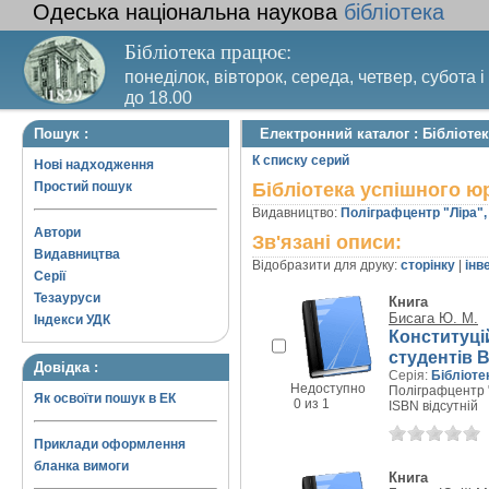
Одеська національна наукова
бібліотека
Бібліотека працює:
понеділок, вівторок, середа, четвер, субота і
до 18.00
Вихідний день – п’ятниця. Останній четвер м
Пошук :
Електронний каталог : Бібліоте
санітарний день
К списку серий
Нові надходження
Простий пошук
Бібліотека успішного ю
Видавництво:
Поліграфцентр "Ліра",
Автори
Зв'язані описи:
Видавництва
Відобразити для друку:
сторінку
|
інв
Серії
Тезауруси
Книга
Бисага Ю. М.
Індекси УДК
Конституці
студентів 
Довідка :
Серія:
Бібліоте
Недоступно
Поліграфцентр "
Як освоїти пошук в ЕК
0 из 1
ISBN відсутній
Приклади оформлення
бланка вимоги
Книга