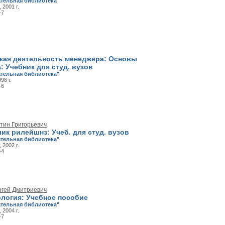
тельная библиотека"
 2001 г.
-7
кая деятельность менеджера: Основы
: Учебник для студ. вузов
тельная библиотека"
98 г.
-6
тин Григорьевич
ик рилейшнз: Учеб. для студ. вузов
тельная библиотека"
 2002 г.
-4
ргей Дмитриевич
логия: Учебное пособие
тельная библиотека"
 2004 г.
-7