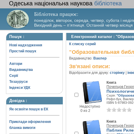
Одеська національна наукова
бібліотека
Бібліотека працює:
понеділок, вівторок, середа, четвер, субота і неділ
Вихідний день – п’ятниця. Останній четвер місяця
Пошук :
Електронний каталог : "Образо
К списку серий
Нові надходження
Простий пошук
"Образовательная библ
Видавництво:
Ваклер
Автори
Зв'язані описи:
Видавництва
Відобразити для друку:
сторінку
|
інв
Серії
Тезауруси
Книга
Почепцов Георг
Індекси УДК
Психологич
Серія:
"Образова
Рефл-бук, Ваклер,
Довідка :
ISBN 5-87983-092
Недоступно
Як освоїти пошук в ЕК
0 из 2
Книга
Приклади оформлення
Почепцов Георг
бланка вимоги
Паблик Риле