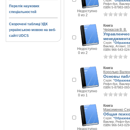
Серія:
"Образова
Рефл-бук, Ваклер,
Перелік наукових
ISBN 5-87983-083
Недоступно
спеціальностей
0 из 2
Скорочені таблиці УДК
Книга
Черкасов В. В.
українською мовою на веб-
Управленчес
сайті UDCS
менеджмента
Серія:
"Образова
Ваклер, Атлант, 19
Недоступно
ISBN 966-543-024
0 из 2
Книга
Королько Вален
Основы пабл
Серія:
"Образова
Рефл-бук, Ваклер,
ISBN 5-87983-093
Недоступно
0 из 1
Книга
Максименко Се
Общая психо
Серія:
"Образова
Ваклер, Рефл-бук,
ISBN 966-543-029
Недоступно