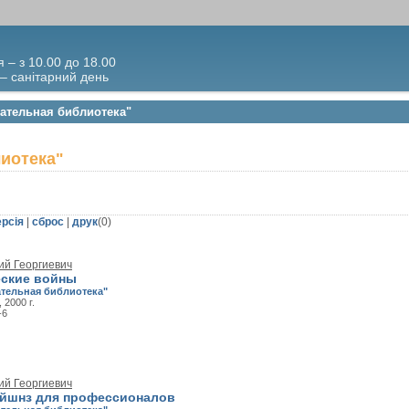
я – з 10.00 до 18.00
 – санітарний день
вательная библиотека"
иотека"
ерсія
|
сброс
|
друк
(
0
)
ий Георгиевич
еские войны
тельная библиотека"
 2000 г.
-6
ий Георгиевич
йшнз для профессионалов