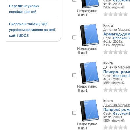
Серія:
Єврокон-2
Фоліо, 2008 г.
Перелік наукових
ISBN відсутній
Недоступно
спеціальностей
0 из 1
Скорочені таблиці УДК
Книга
Дяченко Марин
українською мовою на веб-
Армагед-дом
сайті UDCS
Серія:
Єврокон-2
Фоліо, 2009 г.
ISBN відсутній
Недоступно
0 из 1
Книга
Дяченко Марин
Печера: ром
Серія:
Єврокон-2
Фоліо, 2010 г.
ISBN відсутній
Недоступно
0 из 1
Книга
Дяченко Марин
Пандем: ром
Серія:
Єврокон-2
Фоліо, 2010 г.
ISBN відсутній
Недоступно
0 из 1