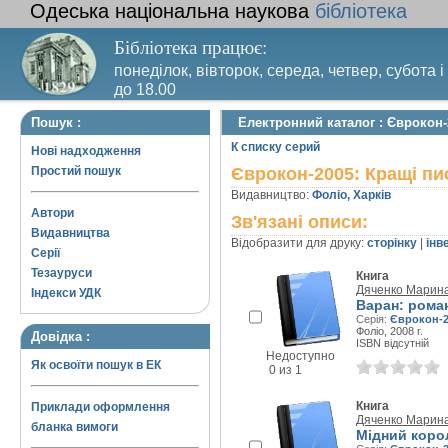
Одеська національна наукова
бібліотека
Бібліотека працює:
понеділок, вівторок, середа, четвер, субота і
до 18.00
Вихідний день – п’ятниця. Останній четвер м
Пошук :
Електронний каталог : Єврокон
санітарний день
К списку серий
Нові надходження
Простий пошук
Єврокон-2005: Кращі п
Видавництво:
Фоліо, Харків
Автори
Зв'язані описи:
Видавництва
Відобразити для друку:
сторінку
|
інв
Серії
Тезауруси
Книга
Дяченко Марин
Індекси УДК
Варан: рома
Серія:
Єврокон-2
Фоліо, 2008 г.
Довідка :
ISBN відсутній
Недоступно
Як освоїти пошук в ЕК
0 из 1
Книга
Приклади оформлення
Дяченко Марин
бланка вимоги
Мідний коро