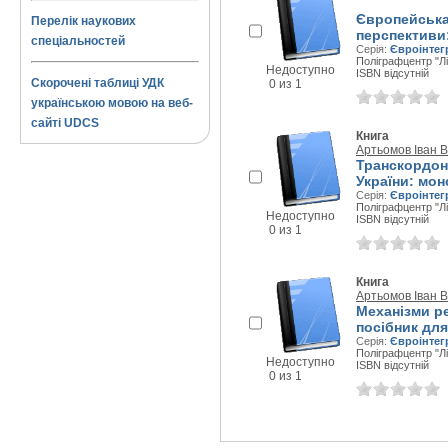
Європейська 
Перелік наукових
перспективи
спеціальностей
Серія:
Євроінтег
Поліграфцентр "Лір
Недоступно
ISBN відсутній
Скорочені таблиці УДК
0 из 1
українською мовою на веб-
сайті UDCS
Книга
Артьомов Іван 
Транскордонн
України: мон
Серія:
Євроінтег
Поліграфцентр "Лір
Недоступно
ISBN відсутній
0 из 1
Книга
Артьомов Іван 
Механізми ре
посібник для
Серія:
Євроінтег
Поліграфцентр "Лір
Недоступно
ISBN відсутній
0 из 1