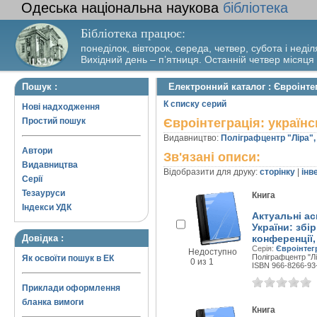
Одеська національна наукова
бібліотека
Бібліотека працює:
понеділок, вівторок, середа, четвер, субота і неділ
Вихідний день – п’ятниця. Останній четвер місяця
Пошук :
Електронний каталог : Євроінте
К списку серий
Нові надходження
Простий пошук
Євроінтеграція: україн
Видавництво:
Поліграфцентр "Ліра",
Автори
Зв'язані описи:
Видавництва
Відобразити для друку:
сторінку
|
інв
Серії
Тезауруси
Книга
Індекси УДК
Актуальні ас
України: збі
Довідка :
конференції,
Серія:
Євроінтег
Недоступно
Поліграфцентр "Лір
Як освоїти пошук в ЕК
0 из 1
ISBN 966-8266-93
Приклади оформлення
бланка вимоги
Книга