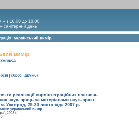
я – з 10.00 до 18.00
 – санітарний день
грація: український вимір
ський вимір
 Ужгород
ерсія
|
сброс
|
друк
(
0
)
пекти реалізації євроінтеграційних прагнень
рник наук. праць за матеріалами наук.-практ.
 м. Ужгород, 29-30 листопада 2007 р.
рація: український вимір
а", 2008 г.
-5