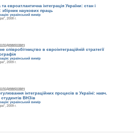
та євроатлантична інтеграція України: стан і
: збірник наукових праць
рація: український вимір
а", 2008 г.
Володимирович
е співробітництво в євроінтеграційній стратегії
ографія
рація: український вимір
а", 2009 г.
Володимирович
гулювання інтеграційних процесів в Україні: навч.
 студентів ВНЗів
рація: український вимір
а", 2009 г.