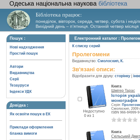
Одеська національна наукова
бібліотека
Бібліотека працює:
понеділок, вівторок, середа, четвер, субота і неділ
Вихідний день – п’ятниця. Останній четвер місяця
Пошук :
Електронний каталог : Пролего
К списку серий
Нові надходження
Простий пошук
Пролегомени
Видавництво:
Смолоскип, К.
Автори
Зв'язані описи:
Видавництва
Відобразити для друку:
сторінку
|
інв
Серії
Тезауруси
Книга
Шмігер Тарас
Індекси УДК
Історія укра
монографія
Довідка :
Серія:
Пролегом
Смолоскип, 2009 г
Недоступно
ISBN 966-84999-9
Як освоїти пошук в ЕК
0 из 1
Приклади оформлення
Книга
бланка вимоги
Скільський Дми