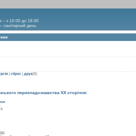
я – з 10.00 до 18.00
 – санітарний день
мени
ерсія
|
сброс
|
друк
(
0
)
їнського перекладознавства XX сторіччя:
ени
.
-9
тро