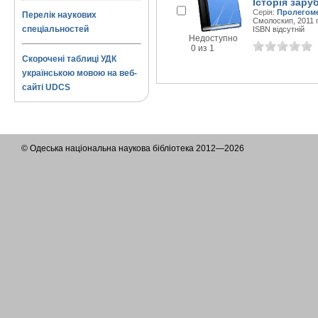
Історія зару
Серія:
Пролегом
Перелік наукових
Смолоскип, 2011 г
спеціальностей
ISBN відсутній
Недоступно
0 из 1
Скорочені таблиці УДК
українською мовою на веб-
сайті UDCS
© Одеська національна наукова бібліотека 2012—2026