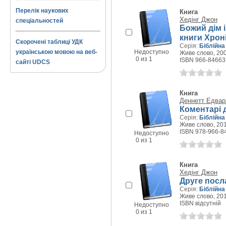
Перелік наукових
Книга
Хедінг Джон
спеціальностей
Божий дім і
книги Хрон
Скорочені таблиці УДК
Серія:
Біблійна
українською мовою на веб-
Недоступно
Живе слово, 200
0 из 1
ISBN 966-84663
сайті UDCS
Книга
Деннетт Едвар
Коментарі д
Серія:
Біблійна
Живе слово, 201
ISBN 978-966-8
Недоступно
0 из 1
Книга
Хедінг Джон
Друге посл
Серія:
Біблійна
Живе слово, 2011
ISBN відсутній
Недоступно
0 из 1