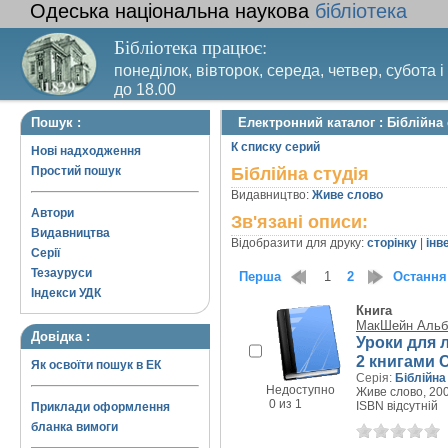
Одеська національна наукова
бібліотека
Бібліотека працює:
понеділок, вівторок, середа, четвер, субота і
до 18.00
Вихідний день – п’ятниця. Останній четвер м
Пошук :
Електронний каталог : Біблійна 
санітарний день
К списку серий
Нові надходження
Простий пошук
Біблійна студія
Видавництво:
Живе слово
Автори
Зв'язані описи:
Видавництва
Відобразити для друку:
сторінку
|
інв
Серії
Тезауруси
Перша
1
2
Остання
Індекси УДК
Книга
МакШейн Альб
Довідка :
Уроки для л
2 книгами 
Як освоїти пошук в ЕК
Серія:
Біблійна
Недоступно
Живе слово, 200
0 из 1
ISBN відсутній
Приклади оформлення
бланка вимоги