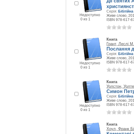
Дії святих
християнс
Серія:
Біблійна
Недоступно
Живе слово, 201
0 из 1
ISBN 978-617-6
Книга
Грант, Леслі М
Послання д
Серія:
Біблійна
Живе слово, 201
ISBN 978-617-6
Недоступно
0 из 1
Книга
Уолстон, Уолте
Симон Петр
Серія:
Біблійна
Живе слово, 201
ISBN 978-617-6
Недоступно
0 из 1
Книга
Хоул, Франк Б
Коментарі 