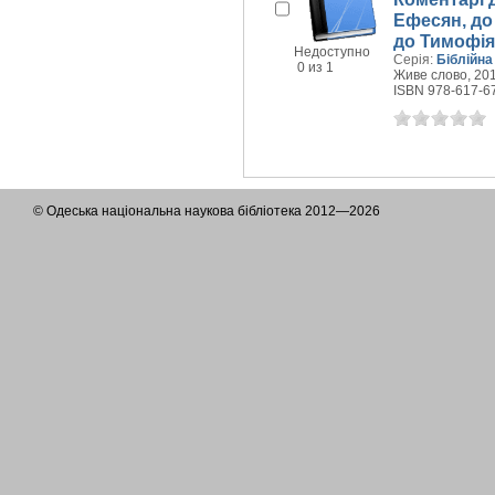
Ефесян, до 
до Тимофія
Недоступно
Серія:
Біблійна
0 из 1
Живе слово, 201
ISBN 978-617-6
© Одеська національна наукова бібліотека 2012—2026