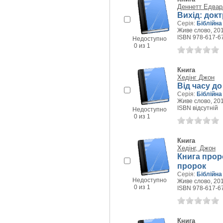
Деннетт Едвар
Вихід: док
Серія:
Біблійна
Живе слово, 201
ISBN 978-617-6
Недоступно
0 из 1
Книга
Хедінг Джон
Від часу до
Серія:
Біблійна
Живе слово, 201
ISBN відсутній
Недоступно
0 из 1
Книга
Хедінг, Джон
Книга проро
пророк
Серія:
Біблійна
Недоступно
Живе слово, 201
0 из 1
ISBN 978-617-6
Книга