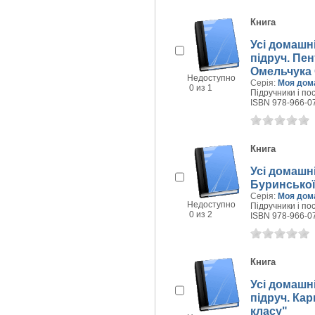
Книга
Усі домашні
підруч. Пен
Омельчука С
Недоступно
Серія:
Моя дом
0 из 1
Підручники і пос
ISBN 978-966-0
Книга
Усі домашні
Буринської 
Серія:
Моя дом
Недоступно
Підручники і пос
0 из 2
ISBN 978-966-0
Книга
Усі домашні
підруч. Кар
класу"