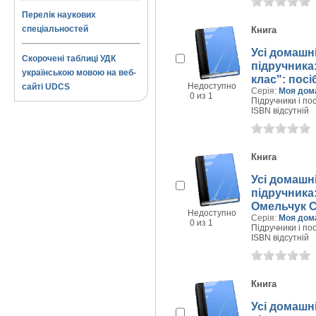
Перелік наукових
спеціальностей
Книга
Усі домашні
Скорочені таблиці УДК
підручника:
українською мовою на веб-
клас": посі
Недоступно
сайті UDCS
Серія:
Моя дом
0 из 1
Підручники і пос
ISBN відсутній
Книга
Усі домашні
підручника:
Омельчук С.
Недоступно
Серія:
Моя дом
0 из 1
Підручники і пос
ISBN відсутній
Книга
Усі домашні