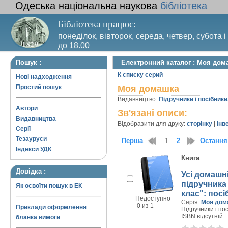
Одеська національна наукова
бібліотека
Бібліотека працює:
понеділок, вівторок, середа, четвер, субота і
до 18.00
Вихідний день – п’ятниця. Останній четвер м
Пошук :
Електронний каталог : Моя дом
санітарний день
К списку серий
Нові надходження
Простий пошук
Моя домашка
Видавництво:
Підручники і посібники
Автори
Зв'язані описи:
Видавництва
Відобразити для друку:
сторінку
|
інв
Серії
Тезауруси
Перша
1
2
Остання
Індекси УДК
Книга
Довідка :
Усі домашні
підручника 
Як освоїти пошук в ЕК
клас": посі
Недоступно
Серія:
Моя дом
0 из 1
Приклади оформлення
Підручники і пос
ISBN відсутній
бланка вимоги