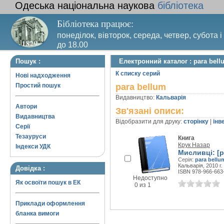
Одеська національна наукова
бібліотека
Бібліотека працює:
понеділок, вівторок, середа, четвер, субота і
до 18.00
Вихідний день – п’ятниця. Останній четвер м
Пошук :
Електронний каталог : para bell
санітарний день
К списку серий
Нові надходження
Простий пошук
para bellum
Видавництво:
Кальварія
Автори
Зв'язані описи:
Видавництва
Відобразити для друку:
сторінку
|
інв
Серії
Тезауруси
Книга
Крук Назар
Індекси УДК
Мисливці: [
Серія:
para bellu
Кальварія, 2010 г.
Довідка :
ISBN 978-966-663
Недоступно
Як освоїти пошук в ЕК
0 из 1
Приклади оформлення
бланка вимоги