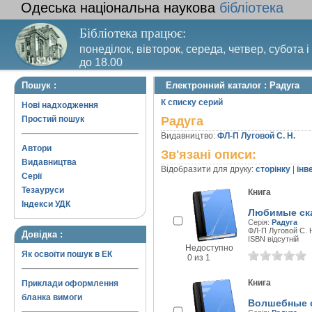
Одеська національна наукова
бібліотека
Бібліотека працює:
понеділок, вівторок, середа, четвер, субота і
до 18.00
Вихідний день – п’ятниця. Останній четвер м
Пошук :
Електронний каталог : Радуга
санітарний день
К списку серий
Нові надходження
Простий пошук
Радуга
Видавництво:
ФЛ-П Луговой С. Н.
Автори
Зв'язані описи:
Видавництва
Відобразити для друку:
сторінку
|
інв
Серії
Тезауруси
Книга
Індекси УДК
Любимые ска
Серія:
Радуга
ФЛ-П Луговой С. Н.
Довідка :
ISBN відсутній
Недоступно
Як освоїти пошук в ЕК
0 из 1
Книга
Приклади оформлення
бланка вимоги
Волшебные с