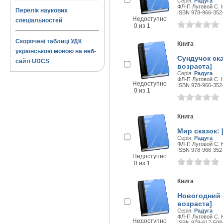
Серія:
Радуга
ФЛ-П Луговой С. Н.
Перелік наукових
ISBN 978-966-352
Недоступно
спеціальностей
0 из 1
Скорочені таблиці УДК
Книга
українською мовою на веб-
Сундучок ска
сайті UDCS
возраста]
Серія:
Радуга
ФЛ-П Луговой С. Н.
Недоступно
ISBN 978-966-352
0 из 1
Книга
Мир сказок: 
Серія:
Радуга
ФЛ-П Луговой С. Н.
ISBN 978-966-352
Недоступно
0 из 1
Книга
Новогодний с
возраста]
Серія:
Радуга
ФЛ-П Луговой С. Н.
Недоступно
ISBN 978-617-508