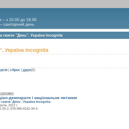
я – з 10.00 до 18.00
 – санітарний день
а газети "День". Україна Incognita
. Україна Incognita
ерсія
|
сброс
|
друк
(
0
)
осипович
ціал-демократи і національне питання
 газети 'День'. Україна Incognita
рупа, 2012 г.
2-25-2, 978-966-8152-34-4