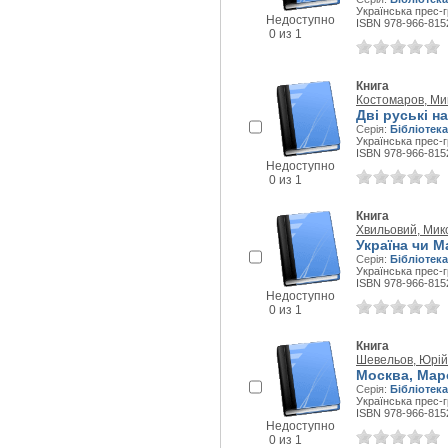
Українська прес-г
Недоступно
ISBN 978-966-815
0 из 1
Книга
Костомаров, Ми
Дві руські н
Серія:
Бібліотека
Українська прес-г
ISBN 978-966-815
Недоступно
0 из 1
Книга
Хвильовий, Мик
Україна чи М
Серія:
Бібліотека
Українська прес-г
ISBN 978-966-815
Недоступно
0 из 1
Книга
Шевельов, Юрій
Москва, Мар
Серія:
Бібліотека
Українська прес-г
ISBN 978-966-815
Недоступно
0 из 1