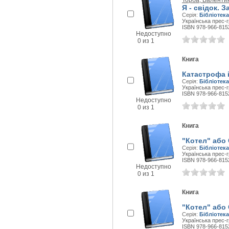
Торба, Валенти
Я - свідок. 
Серія:
Бібліотека
Українська прес-г
ISBN 978-966-815
Недоступно
0 из 1
Книга
Катастрофа і
Серія:
Бібліотека
Українська прес-г
ISBN 978-966-815
Недоступно
0 из 1
Книга
"Котел" або 
Серія:
Бібліотека
Українська прес-г
ISBN 978-966-815
Недоступно
0 из 1
Книга
"Котел" або 
Серія:
Бібліотека
Українська прес-г
ISBN 978-966-815