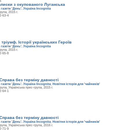
н
Записки з окупованого Луганська
 газети 'День'. Україна Incognita
рупа, 2015 г.
2-63-4
 тріумф. Історії українських Героїв
 газети 'День'. Україна Incognita
рупа, 2015 г.
2-65-8
Справа без терміну давності
 газети 'День'. Україна Incognita
,
Новітня історія для 'чайників'
рупа, Українська прес-група, 2015 г.
2-64-1
Справа без терміну давності
 газети 'День'. Україна Incognita
,
Новітня історія для 'чайників'
рупа, Українська прес-група, 2016 г.
2-71-9