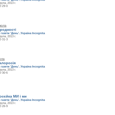
рупа, 2013 г.
2-29-0
кола
ародності
 газети 'День'. Україна Incognita
рупа, 2013 г.
2-31-3
ола
алоросія
 газети 'День'. Україна Incognita
рупа, 2013 г.
2-30-6
осєйка МИ і ми
 газети 'День'. Україна Incognita
рупа, 2013 г.
2-26-9