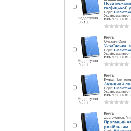
Поза межами
гал[ицької] 
Серія:
Бібліотека
Українська прес-г
Недоступно
ISBN 978-966-815
0 из 1
Книга
Ольжич, Олег
Українська і
Серія:
Бібліотека
Українська прес-г
ISBN 978-966-815
Недоступно
0 из 1
Книга
Куліш, Пантеле
Зазивний лис
Серія:
Бібліотека
Українська прес-г
ISBN 978-966-815
Недоступно
0 из 1
Книга
Драгоманов, Ми
Пропащий ча
російським
Серія:
Бібліотека