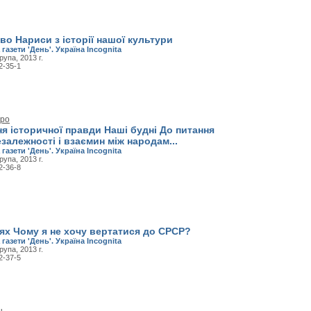
о Нариси з історії нашої культури
 газети 'День'. Україна Incognita
рупа, 2013 г.
2-35-1
тро
я історичної правди Наші будні До питання
залежності і взаємин між народам...
 газети 'День'. Україна Incognita
рупа, 2013 г.
2-36-8
ях Чому я не хочу вертатися до СРСР?
 газети 'День'. Україна Incognita
рупа, 2013 г.
2-37-5