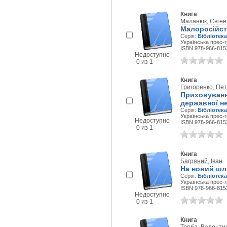
Книга
Маланюк, Євген
Малоросійств
Серія:
Бібліотека
Українська прес-г
ISBN 978-966-815
Недоступно
0 из 1
Книга
Григоренко, Пе
Приховуванн
державної не
Серія:
Бібліотека
Українська прес-г
Недоступно
ISBN 978-966-815
0 из 1
Книга
Багряний, Іван
На новий шл
Серія:
Бібліотека
Українська прес-г
ISBN 978-966-815
Недоступно
0 из 1
Книга