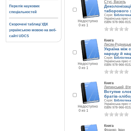
Стус, Василь
Деколонізаці
Перелік наукових
таборового 
спеціальностей
Серія:
Бібліотека
Українська прес-г
Недоступно
ISBN 978-966-815
Скорочені таблиці УДК
0 из 1
українською мовою на веб-
сайті UDCS
Книга
Лисяк-Рудницьки
Україна між 
народу й нац
Серія:
Бібліотека
Українська прес-г
Недоступно
ISBN 978-966-815
0 из 1
Книга
Липинський, В'
Вступне слов
братів-хлібо
Серія:
Бібліотека
Українська прес-г
Недоступно
ISBN 978-966-815
0 из 1
Книга
Франко, Іван