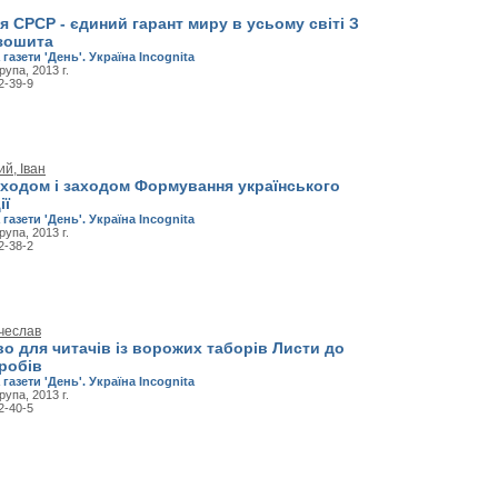
я СРСР - єдиний гарант миру в усьому світі З
зошита
 газети 'День'. Україна Incognita
рупа, 2013 г.
2-39-9
й, Іван
сходом і заходом Формування українського
ії
 газети 'День'. Україна Incognita
рупа, 2013 г.
2-38-2
ячеслав
о для читачів із ворожих таборів Листи до
робів
 газети 'День'. Україна Incognita
рупа, 2013 г.
2-40-5