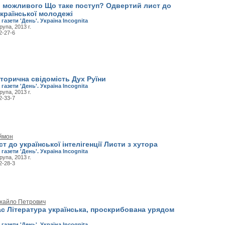
 можливого Що таке поступ? Одвертий лист до
української молодежі
 газети 'День'. Україна Incognita
рупа, 2013 г.
2-27-6
сторична свідомість Дух Руїни
 газети 'День'. Україна Incognita
рупа, 2013 г.
2-33-7
ймон
т до української інтелігенції Листи з хутора
 газети 'День'. Україна Incognita
рупа, 2013 г.
2-28-3
хайло Петрович
с Література українська, проскрибована урядом
 газети 'День'. Україна Incognita