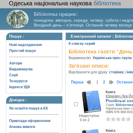
Одеська національна наукова
бібліотека
Бібліотека працює:
понеділок, вівторок, середа, четвер, субота і неділ
Вихідний день – п’ятниця. Останній четвер місяця
Пошук :
Електронний каталог : Бібліотек
К списку серий
Нові надходження
Простий пошук
Бібліотека газети "День"
Видавництво:
Українська прес-група
Автори
Зв'язані описи:
Видавництва
Відобразити для друку:
сторінку
|
інв
Серії
Тезауруси
Перша
1
2
Остання
Індекси УДК
Книга
Юркевич Лев Й
Довідка :
Російські со
Серія:
Бібліотека
Як освоїти пошук в ЕК
Українська прес-г
ISBN 978-966-815
Недоступно
0 из 2
Приклади оформлення
бланка вимоги
Книга