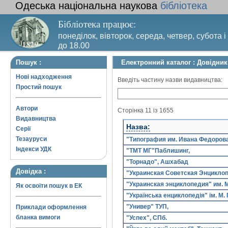
Одеська національна наукова
бібліотека
Бібліотека працює:
понеділок, вівторок, середа, четвер, субота і
до 18.00
Вихідний день – п’ятниця. Останній четвер м
Пошук :
Електронний каталог : Довідни
санітарний день
Нові надходження
Введіть частину назви видавництва:
Простий пошук
Автори
Сторінка 11 із 1655
Видавництва
Назва:
Серії
Тезауруси
"Типография им. Ивана Федорова
Індекси УДК
"ТМТ МГ"Паблишинг,
"Торнадо", Ашхабад
Довідка :
"Украинская Советская Энциклопе
"Украинская энциклопедия" им. М
Як освоїти пошук в ЕК
"Українська енциклопедія" ім. М.
"Универ" ТУП,
Приклади оформлення
бланка вимоги
"Успех", СПб.