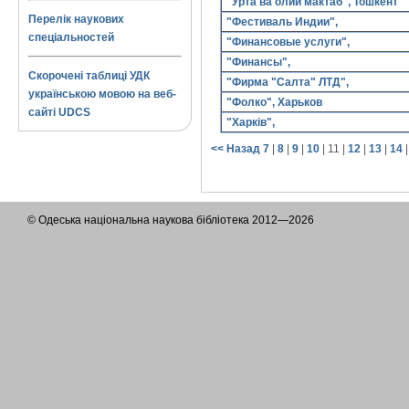
"Ўрта ва олий мактаб", Тошкент
Перелік наукових
"Фестиваль Индии",
спеціальностей
"Финансовые услуги",
"Финансы",
Скорочені таблиці УДК
"Фирма "Салта" ЛТД",
українською мовою на веб-
"Фолко", Харьков
сайті UDCS
"Харків",
<< Назад
7
|
8
|
9
|
10
|
11
|
12
|
13
|
14
© Одеська національна наукова бібліотека 2012—2026