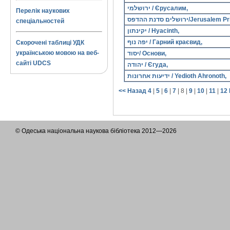
ירושלמי / Єрусалим,
Перелік наукових
ירושלים סדנת ההדפס/
спеціальностей
יקינתון / Hyacinth,
יפה נוף / Гарний краєвид,
Скорочені таблиці УДК
українською мовою на веб-
יסוד/ Основи,
сайті UDCS
יהודה / Єгуда,
ידיעות אחרונות / Yedioth Ahronoth,
<< Назад
4
|
5
|
6
|
7
|
8
|
9
|
10
|
11
|
12
© Одеська національна наукова бібліотека 2012—2026