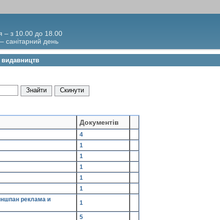
я – з 10.00 до 18.00
 – санітарний день
к видавництв
Документів
4
1
1
1
1
1
1
5