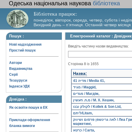
Одеська національна наукова
бібліотека
Бібліотека працює:
понеділок, вівторок, середа, четвер, субота і неділ
Вихідний день – п’ятниця. Останній четвер місяця
Пошук :
Електронний каталог : Довідни
Нові надходження
Введіть частину назви видавництва:
Простий пошук
Автори
Сторінка 8 із 1655
Видавництва
Назва:
Серії
Тезауруси
מדיה 41 / Media 41,
Індекси УДК
מגיד / Maggid,
מגדים / Магдім,
Довідка :
מ.ח. חעשין / М. Х. Хешин,
לקולק ובנו / Kollek & Son Ltd,
Як освоїти пошук в ЕК
ליתם/Litam,
לאה גרינשפן פרסום ושיווק / Леа Гриншпан реклама и
Приклади оформлення
маркетинг,
бланка вимоги
כרטא / Carta,