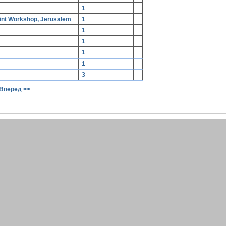
1
Jerusalem Print Workshop, Jerusalem
1
1
1
1
1
3
Вперед >>