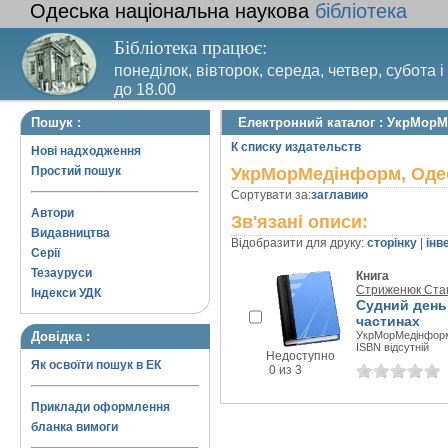
Одеська національна наукова
бібліотека
Бібліотека працює:
понеділок, вівторок, середа, четвер, субота і
до 18.00
Вихідний день – п’ятниця. Останній четвер м
Пошук :
Електронний каталог : УкрМор
санітарний день
К списку издательств
Нові надходження
Простий пошук
УкрМорМедінформ, Оде
Сортувати за:
заглавию
Автори
Зв'язані описи:
Видавництва
Відобразити для друку:
сторінку
|
інв
Серії
Тезауруси
Книга
Стриженюк Стан
Індекси УДК
Судний день
частинах
Довідка :
УкрМорМедінформ,
ISBN відсутній
Недоступно
Як освоїти пошук в ЕК
0 из 3
Приклади оформлення
бланка вимоги