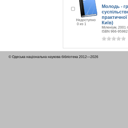
Молодь - гр
суспільств
практичної 
Недоступно
Київ)
0 из 1
Міленіум, 2001 г
ISBN 966-95982
© Одеська національна наукова бібліотека 2012—2026