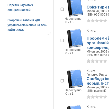
Перелік наукових
Орієнтири 
спеціальностей
Міленіум, 2002 г
ISBN 966-8063-
Недоступно
Скорочені таблиці УДК
0 из 3
українською мовою на веб-
сайті UDCS
Книга
Проблеми й
організацій
конференції
Недоступно
Міленіум, 2002 г
0 из 1
ISBN 966-8063-
Книга
Гонцяж, Януш
Свобода ін
норми. Інс
Міленіум, 2002 г
Недоступно
ISBN відсутній
0 из 1
Книга