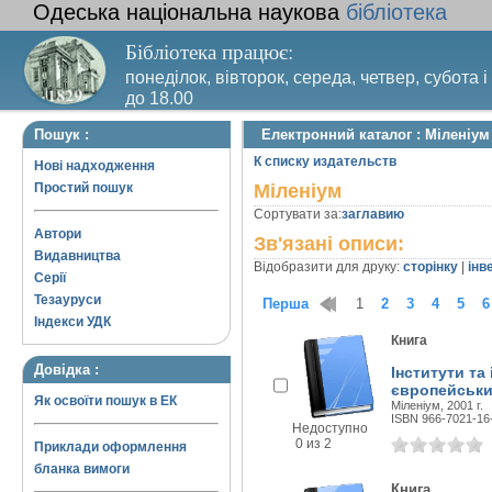
Одеська національна наукова
бібліотека
Бібліотека працює:
понеділок, вівторок, середа, четвер, субота і
до 18.00
Вихідний день – п’ятниця. Останній четвер м
Пошук :
Електронний каталог : Міленіум
санітарний день
К списку издательств
Нові надходження
Простий пошук
Міленіум
Сортувати за:
заглавию
Автори
Зв'язані описи:
Видавництва
Відобразити для друку:
сторінку
|
інв
Серії
Тезауруси
Перша
1
2
3
4
5
6
Індекси УДК
Книга
Довідка :
Інститути та
європейськи
Як освоїти пошук в ЕК
Міленіум, 2001 г.
ISBN 966-7021-16
Недоступно
0 из 2
Приклади оформлення
бланка вимоги
Книга