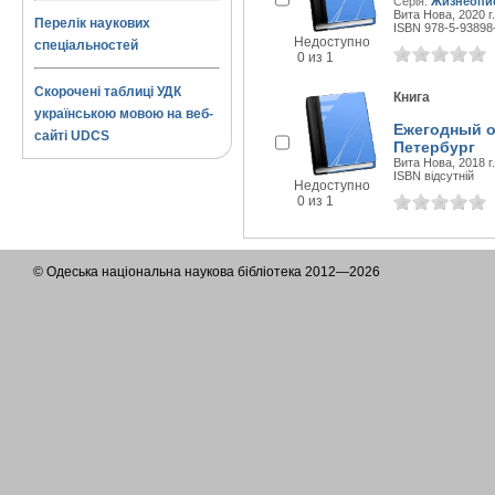
Серія:
Жизнеопи
Вита Нова, 2020 г.
Перелік наукових
ISBN 978-5-93898
Недоступно
спеціальностей
0 из 1
Скорочені таблиці УДК
Книга
українською мовою на веб-
Ежегодный от
сайті UDCS
Петербург
Вита Нова, 2018 г.
ISBN відсутній
Недоступно
0 из 1
© Одеська національна наукова бібліотека 2012—2026