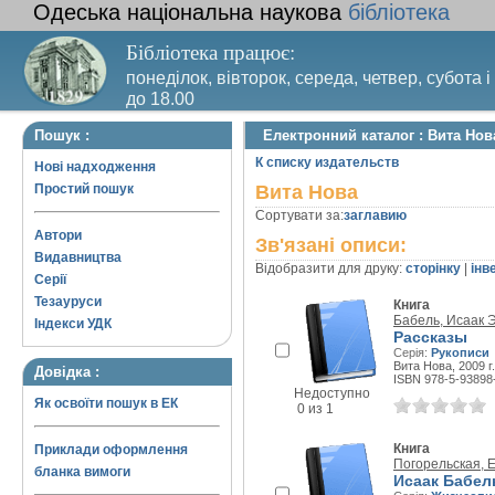
Одеська національна наукова
бібліотека
Бібліотека працює:
понеділок, вівторок, середа, четвер, субота і
до 18.00
Вихідний день – п’ятниця. Останній четвер м
Пошук :
Електронний каталог : Вита Нов
санітарний день
К списку издательств
Нові надходження
Простий пошук
Вита Нова
Сортувати за:
заглавию
Автори
Зв'язані описи:
Видавництва
Відобразити для друку:
сторінку
|
інв
Серії
Тезауруси
Книга
Бабель, Исаак 
Індекси УДК
Рассказы
Серія:
Рукописи
Вита Нова, 2009 г.
Довідка :
ISBN 978-5-93898
Недоступно
Як освоїти пошук в ЕК
0 из 1
Книга
Приклади оформлення
Погорельская, 
бланка вимоги
Исаак Бабел