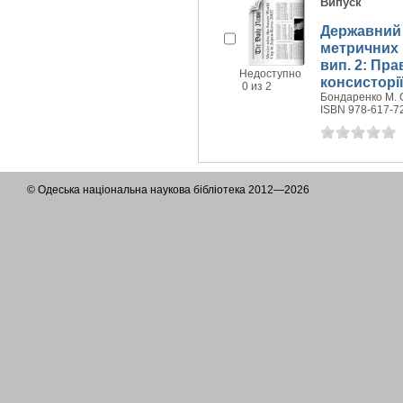
Випуск
Державний 
метричних к
вип. 2: Пра
Недоступно
консисторії
0 из 2
Бондаренко М. О.
ISBN 978-617-7
© Одеська національна наукова бібліотека 2012—2026