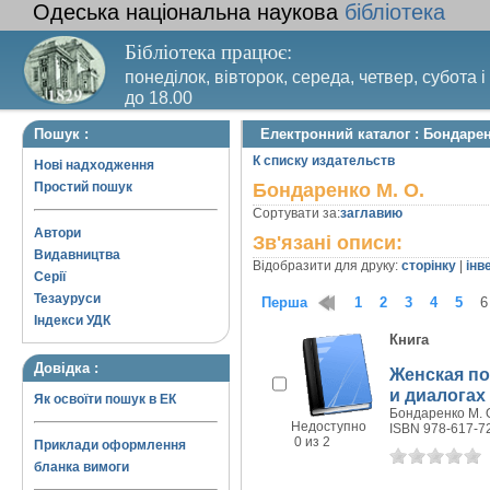
Одеська національна наукова
бібліотека
Бібліотека працює:
понеділок, вівторок, середа, четвер, субота і
до 18.00
Вихідний день – п’ятниця. Останній четвер м
Пошук :
Електронний каталог : Бондарен
санітарний день
К списку издательств
Нові надходження
Простий пошук
Бондаренко М. О.
Сортувати за:
заглавию
Автори
Зв'язані описи:
Видавництва
Відобразити для друку:
сторінку
|
інв
Серії
Тезауруси
Перша
1
2
3
4
5
6
Індекси УДК
Книга
Довідка :
Женская по
и диалогах
Як освоїти пошук в ЕК
Бондаренко М. О.
Недоступно
ISBN 978-617-7
0 из 2
Приклади оформлення
бланка вимоги