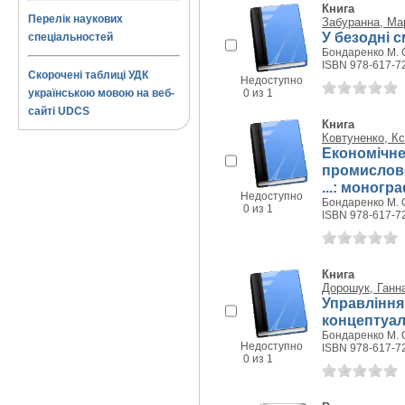
Книга
Перелік наукових
Забуранна, Ма
У безодні с
спеціальностей
Бондаренко М. О.
ISBN 978-617-7
Скорочені таблиці УДК
Недоступно
українською мовою на веб-
0 из 1
сайті UDCS
Книга
Ковтуненко, Кс
Економічне
промислово
...: моногр
Недоступно
Бондаренко М. О.
0 из 1
ISBN 978-617-7
Книга
Дорошук, Ганн
Управління
концептуал
Бондаренко М. О.
Недоступно
ISBN 978-617-7
0 из 1