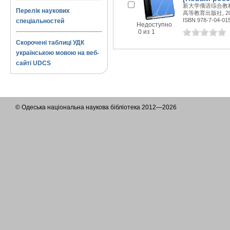
新大学俄语综合教程
Перелік наукових
高等教育出版社, 200
ISBN 978-7-04-01
спеціальностей
Недоступно
0 из 1
Скорочені таблиці УДК
українською мовою на веб-
сайті UDCS
© Одеська національна наукова бібліотека 2012—2026