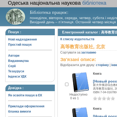
Одеська національна наукова
бібліотека
Бібліотека працює:
понеділок, вівторок, середа, четвер, субота і неділ
Вихідний день – п’ятниця. Останній четвер місяця
Пошук :
Електронний каталог : 高等教
К списку издательств
Нові надходження
Простий пошук
高等教育出版社, 北京
Сортувати за:
заглавию
Автори
Зв'язані описи:
Видавництва
Відобразити для друку:
сторінку
|
інв
Серії
Тезауруси
Книга
Індекси УДК
[Новый росс
新大学俄语综合教程
Довідка :
高等教育出版社, 200
ISBN 7-04-016780
Недоступно
Як освоїти пошук в ЕК
0 из 1
Приклади оформлення
Книга
бланка вимоги
[Новый росс