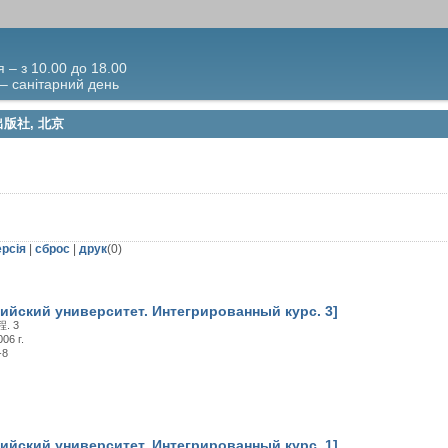
я – з 10.00 до 18.00
 – санітарний день
育出版社, 北京
ерсія
|
сброс
|
друк
(
0
)
ийский университет. Интегрированный курс. 3]
. 3
6 г.
-8
ийский университет. Интегрированный курс. 1]