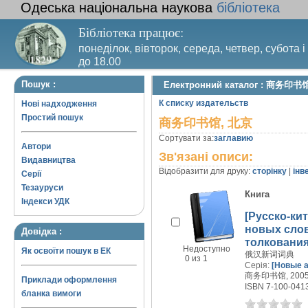
Одеська національна наукова
бібліотека
Бібліотека працює:
понеділок, вівторок, середа, четвер, субота і
до 18.00
Вихідний день – п’ятниця. Останній четвер м
Пошук :
Електронний каталог : 商务印书
санітарний день
К списку издательств
Нові надходження
Простий пошук
商务印书馆, 北京
Сортувати за:
заглавию
Автори
Зв'язані описи:
Видавництва
Відобразити для друку:
сторінку
|
інв
Серії
Тезауруси
Книга
Індекси УДК
[Русско-ки
новых слов
Довідка :
толковани
Недоступно
Як освоїти пошук в ЕК
俄汉新词词典
0 из 1
Серія:
[Новые а
商务印书馆, 2005 
Приклади оформлення
ISBN 7-100-041
бланка вимоги