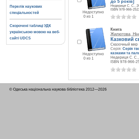
до 5 років]
Недериця С. С., 20
Перелік наукових
ISBN 978-966-252
Недоступно
спеціальностей
0 из 1
Скорочені таблиці УДК
Книга
українською мовою на веб-
Жилютова, Нін
сайті UDCS
Казковий с
Сказочный мир
Серія:
Серія тв
казками та пал
Недоступно
Недериця С. С., 
0 из 1
ISBN 978-966-2
© Одеська національна наукова бібліотека 2012—2026