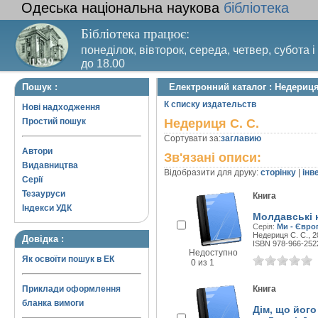
Одеська національна наукова
бібліотека
Бібліотека працює:
понеділок, вівторок, середа, четвер, субота і
до 18.00
Вихідний день – п’ятниця. Останній четвер м
Пошук :
Електронний каталог : Недериця
санітарний день
К списку издательств
Нові надходження
Простий пошук
Недериця С. С.
Сортувати за:
заглавию
Автори
Зв'язані описи:
Видавництва
Відобразити для друку:
сторінку
|
інв
Серії
Тезауруси
Книга
Індекси УДК
Молдавські 
Серія:
Ми - Євро
Недериця С. С., 20
Довідка :
ISBN 978-966-252
Недоступно
Як освоїти пошук в ЕК
0 из 1
Приклади оформлення
Книга
бланка вимоги
Дім, що його 