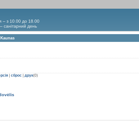
я – з 10.00 до 18.00
 – санітарний день
 Kaunas
ерсія
|
сброс
|
друк
(
0
)
ovėlis