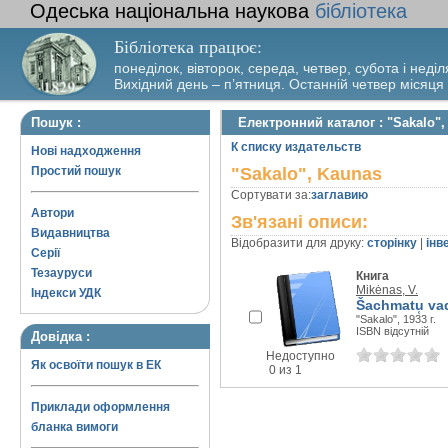
Одеська національна наукова
бібліотека
Бібліотека працює:
понеділок, вівторок, середа, четвер, субота і неділ
Вихідний день – п’ятниця. Останній четвер місяця
Пошук :
Електронний каталог : "Sakalo",
К списку издательств
Нові надходження
Простий пошук
"Sakalo", Kaunas
Сортувати за:
заглавию
Автори
Зв'язані описи:
Видавництва
Відобразити для друку:
сторінку
|
інв
Серії
Тезауруси
Книга
Mikėnas, V.
Індекси УДК
Šachmatu̜ vad
"Sakalo", 1933 г.
ISBN відсутній
Довідка :
Недоступно
Як освоїти пошук в ЕК
0 из 1
Приклади оформлення
бланка вимоги