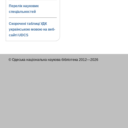
Перелік наукових
спеціальностей
Скорочені таблиці УДК
українською мовою на веб-
сайті UDCS
© Одеська національна наукова бібліотека 2012—2026