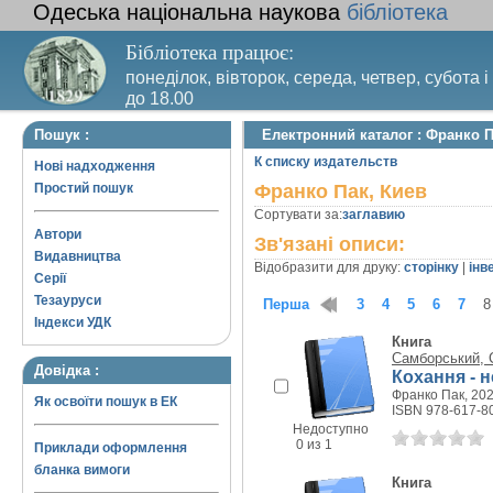
Одеська національна наукова
бібліотека
Бібліотека працює:
понеділок, вівторок, середа, четвер, субота і
до 18.00
Вихідний день – п’ятниця. Останній четвер м
Пошук :
Електронний каталог : Франко П
санітарний день
К списку издательств
Нові надходження
Простий пошук
Франко Пак, Киев
Сортувати за:
заглавию
Автори
Зв'язані описи:
Видавництва
Відобразити для друку:
сторінку
|
інв
Серії
Тезауруси
Перша
1
2
3
4
5
6
7
8
Індекси УДК
Книга
Самборський, 
Довідка :
Кохання - н
Франко Пак, 2023
Як освоїти пошук в ЕК
ISBN 978-617-8
Недоступно
0 из 1
Приклади оформлення
бланка вимоги
Книга