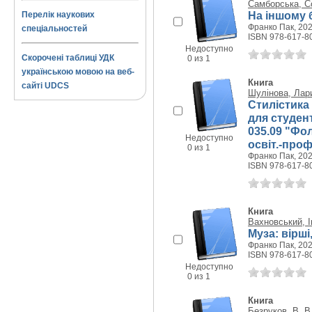
Самборська, С
На іншому б
Перелік наукових
Франко Пак, 2023
спеціальностей
ISBN 978-617-8
Недоступно
Скорочені таблиці УДК
0 из 1
українською мовою на веб-
Книга
сайті UDCS
Шулінова, Лар
Стилістика 
для студент
035.09 "Фо
Недоступно
освіт.-проф
0 из 1
Франко Пак, 2022
ISBN 978-617-8
Книга
Вахновський, І
Муза: вірш
Франко Пак, 2022
ISBN 978-617-8
Недоступно
0 из 1
Книга
Безруков, В. В