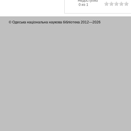
Недоступно
0 из 1
© Одеська національна наукова бібліотека 2012—2026