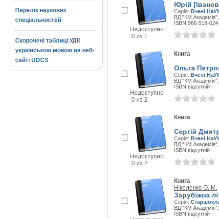
Юрій [Іванов
Перелік наукових
Серія:
Вчені На
ВД "КМ Академія",
спеціальностей
ISBN 966-518-024
Недоступно
0 из 1
Скорочені таблиці УДК
українською мовою на веб-
Книга
сайті UDCS
Ольга Петро
Серія:
Вчені На
ВД "КМ Академія",
ISBN відсутній
Недоступно
0 из 2
Книга
Сергій Дмитр
Серія:
Вчені На
ВД "КМ Академія",
ISBN відсутній
Недоступно
0 из 2
Книга
Ніколенко О. М.
Зарубіжна лі
Серія:
Старшокла
ВД "КМ Академія",
ISBN відсутній