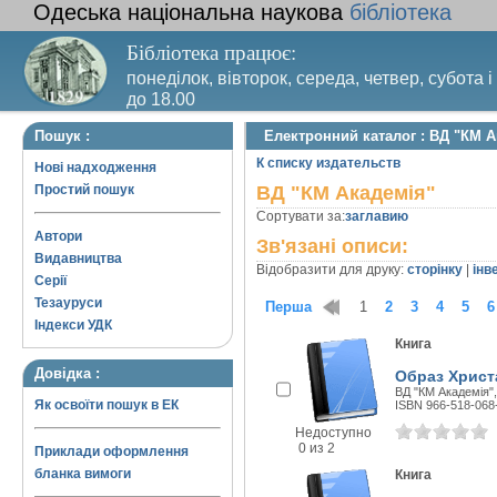
Одеська національна наукова
бібліотека
Бібліотека працює:
понеділок, вівторок, середа, четвер, субота і
до 18.00
Вихідний день – п’ятниця. Останній четвер м
Пошук :
Електронний каталог : ВД "КМ А
санітарний день
К списку издательств
Нові надходження
Простий пошук
ВД "КМ Академія"
Сортувати за:
заглавию
Автори
Зв'язані описи:
Видавництва
Відобразити для друку:
сторінку
|
інв
Серії
Тезауруси
Перша
1
2
3
4
5
6
Індекси УДК
Книга
Довідка :
Образ Христа
ВД "КМ Академія",
Як освоїти пошук в ЕК
ISBN 966-518-068
Недоступно
0 из 2
Приклади оформлення
бланка вимоги
Книга