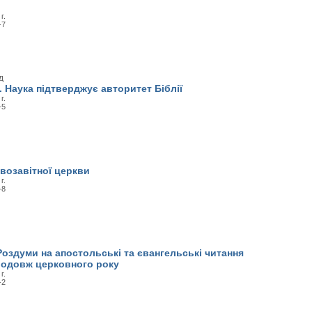
г.
-7
д
... Наука підтверджує авторитет Біблії
г.
-5
возавітної церкви
г.
-8
Роздуми на апостольські та євангельські читання
родовж церковного року
г.
-2