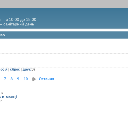
я – з 10.00 до 18.00
 – санітарний день
ово
ерсія
|
сброс
|
друк
(
0
)
7
8
9
10
11
Остання
12
13
14
15
16
ль
 в масці
г.