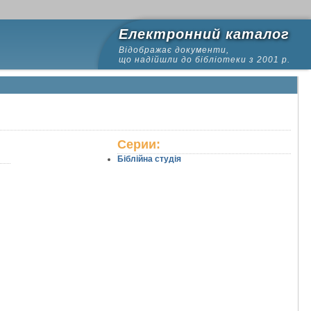
Електронний каталог
Відображає документи,
що надійшли до бібліотеки з 2001 р.
Серии:
Біблійна студія