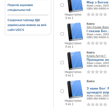
Мир з Богом
Перелік наукових
Живе слово, 2003 
ISBN 966-84660-4
спеціальностей
Недоступно
0 из 1
Скорочені таблиці УДК
Книга
українською мовою на веб-
Абу-Рахме Фарі
сайті UDCS
І сказав Бог
Живе слово, 2003 
ISBN 966-84660-5
Недоступно
0 из 1
Книга
Кларк Артур Г.
Принципи но
Живе слово, 2003 
ISBN 966-84660-9
Недоступно
0 из 1
Книга
З нами Бог: 
щонеділі вп
Живе слово, 2003 
ISBN 966-84660-1
Недоступно
0 из 1