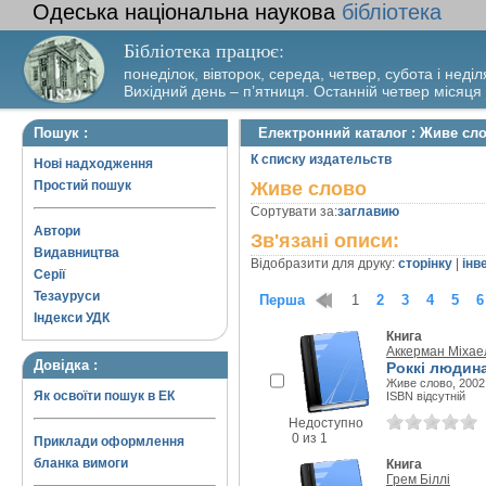
Одеська національна наукова
бібліотека
Бібліотека працює:
понеділок, вівторок, середа, четвер, субота і неділ
Вихідний день – п’ятниця. Останній четвер місяця
Пошук :
Електронний каталог : Живе сл
К списку издательств
Нові надходження
Простий пошук
Живе слово
Сортувати за:
заглавию
Автори
Зв'язані описи:
Видавництва
Відобразити для друку:
сторінку
|
інв
Серії
Тезауруси
Перша
1
2
3
4
5
6
Індекси УДК
Книга
Аккерман Міхае
Довідка :
Роккі людина
Живе слово, 2002 
Як освоїти пошук в ЕК
ISBN відсутній
Недоступно
0 из 1
Приклади оформлення
бланка вимоги
Книга
Грем Біллі