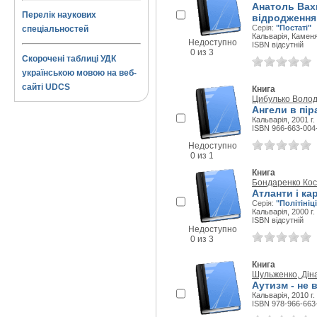
Анатоль Вахн
Перелік наукових
відродження
Серія:
"Постаті"
спеціальностей
Кальварія, Каменя
Недоступно
ISBN відсутній
0 из 3
Скорочені таблиці УДК
українською мовою на веб-
сайті UDCS
Книга
Цибулько Воло
Ангели в пір
Кальварія, 2001 г.
ISBN 966-663-004
Недоступно
0 из 1
Книга
Бондаренко Кос
Атланти і ка
Серія:
"Політініц
Кальварія, 2000 г.
ISBN відсутній
Недоступно
0 из 3
Книга
Шульженко, Дін
Аутизм - не 
Кальварія, 2010 г.
ISBN 978-966-663