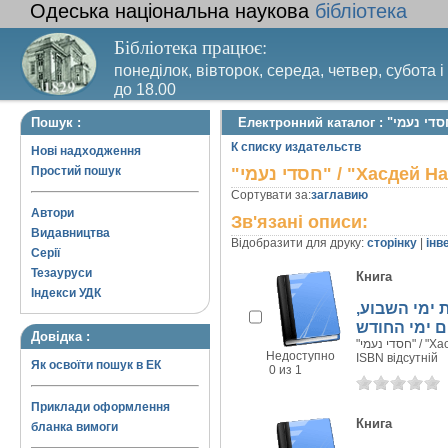
Одеська національна наукова
бібліотека
Бібліотека працює:
понеділок, вівторок, середа, четвер, субота і
до 18.00
Вихідний день – п’ятниця. Останній четвер м
Пошук :
санітарний день
К списку издательств
Нові надходження
Простий пошук
"חסדי נעמי" / "Хасдей
Сортувати за:
заглавию
Автори
Зв'язані описи:
Видавництва
Відобразити для друку:
сторінку
|
інв
Серії
Тезауруси
Книга
Індекси УДК
 ימי השבוע
ם ימי החודש
Довідка :
"חסדי נעמי
Недоступно
ISBN відсутній
Як освоїти пошук в ЕК
0 из 1
Приклади оформлення
Книга
бланка вимоги