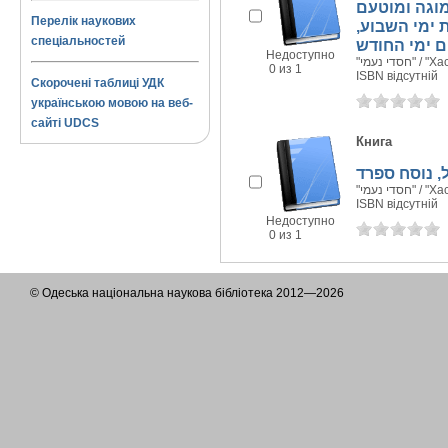
מוגה ומוטעם
Перелік наукових
ת ימי השבוע
спеціальностей
ם ימי החודש
Недоступно
"חסדי נעמי
0 из 1
ISBN відсутній
Скорочені таблиці УДК
українською мовою на веб-
сайті UDCS
Книга
, נוסח ספרד
"חסדי נעמי
ISBN відсутній
Недоступно
0 из 1
© Одеська національна наукова бібліотека 2012—2026