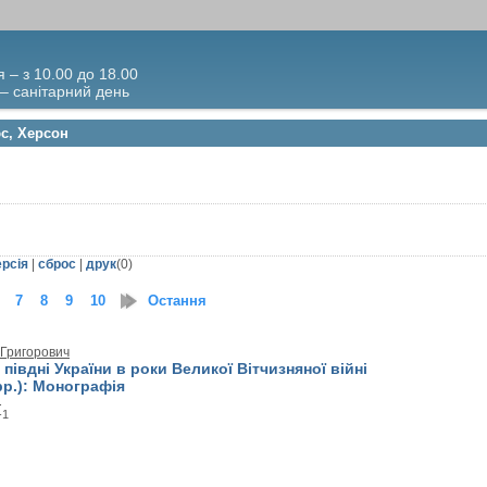
я – з 10.00 до 18.00
 – санітарний день
с, Херсон
ерсія
|
сброс
|
друк
(
0
)
7
8
9
10
11
Остання
12
13
14
15
16
17
18
19
20
21
 Григорович
 півдні України в роки Великої Вітчизняної війні
 рр.): Монографія
.
-1