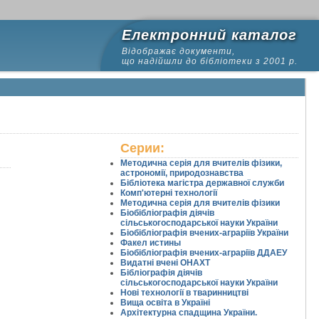
Електронний каталог
Відображає документи,
що надійшли до бібліотеки з 2001 р.
Серии:
Методична серія для вчителів фізики,
астрономії, природознавства
Бібліотека магістра державної служби
Комп'ютерні технології
22
23
24
25
26
27
28
29
30
31
32
33
34
35
36
Методична серія для вчителів фізики
Біобібліографія діячів
сільськогосподарської науки України
Біобібліографія вчених-аграріїв України
Факел истины
Біобібліографія вчених-аграріїв ДДАЕУ
Видатні вчені ОНАХТ
Бібліографія діячів
сільськогосподарської науки України
Нові технології в тваринництві
Вища освіта в Україні
Архітектурна спадщина України.