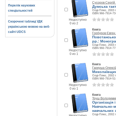
Сусоров Сергій 
Перелік наукових
Думська такт
Олді-Плюс, 2003 г
спеціальностей
ISBN 966-7914-73
Недоступно
Скорочені таблиці УДК
0 из 2
українською мовою на веб-
Книга
сайті UDCS
Горбуров Євген
Повстансько-
рр.: Моногр
Олді-Плюс, 2003 г
ISBN 966-7914-77
Недоступно
0 из 1
Книга
Гаркуша Олексі
Миколаївщин
Олді-Плюс, 2002 г
ISBN 966-7914-51
Недоступно
0 из 1
Книга
Труш Володими
Організація 
Навчально-м
навчальних 
Олді-Плюс, 2002 г
Недоступно