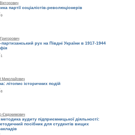
Вікторович
ика партії соціалістів-революціонерів
.
-9
 Григорович
партизанський рух на Півдні України в 1917-1944
афія
.
-1
й Миколайович
а: літопис історичних подій
.
-8
р Євдокимович
і методика аудиту підприємницької діяльності:
етодичний посібник для студентів вищих
закладів
.