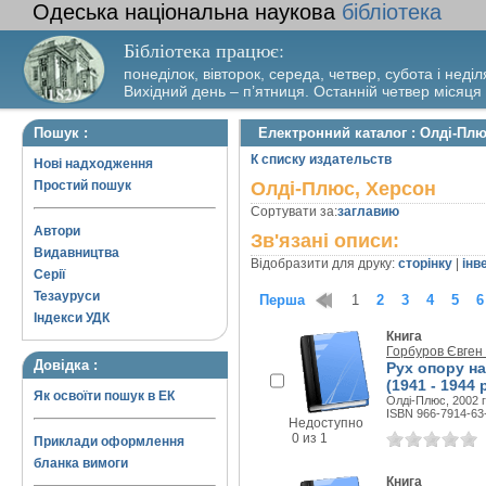
Одеська національна наукова
бібліотека
Бібліотека працює:
понеділок, вівторок, середа, четвер, субота і неділ
Вихідний день – п’ятниця. Останній четвер місяця
Пошук :
Електронний каталог : Олді-Плю
К списку издательств
Нові надходження
Простий пошук
Олді-Плюс, Херсон
Сортувати за:
заглавию
Автори
Зв'язані описи:
Видавництва
Відобразити для друку:
сторінку
|
інв
Серії
Тезауруси
Перша
1
2
3
4
5
6
Індекси УДК
Книга
Горбуров Євген
Довідка :
Рух опору на
(1941 - 1944
Як освоїти пошук в ЕК
Олді-Плюс, 2002 г
ISBN 966-7914-63
Недоступно
0 из 1
Приклади оформлення
бланка вимоги
Книга