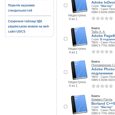
Adobe InDes
Перелік наукових
Серія:
"Мастер"
"BHV - Санкт-Пете
спеціальностей
ISBN 5-8206-0089
Недоступно
0 из 1
Скорочені таблиці УДК
українською мовою на веб-
Книга
сайті UDCS
Тайц А. А.
Adobe PageM
Серія:
В подлин
"BHV - Санкт-Пете
ISBN 5-7791-0090
Недоступно
0 из 1
Книга
Пономаренко С
Adobe Photo
подлиннике
"BHV - Санкт-Пете
ISBN 5-8206-0023
Недоступно
0 из 1
Книга
Киммел Пауль
Borland C++5
Серія:
"Мастер"
"BHV - Санкт-Пете
ISBN 5-7791-0053