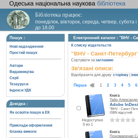
Одеська національна наукова
бібліотека
Бібліотека працює:
понеділок, вівторок, середа, четвер, субота і
до 18.00
Вихідний день – п’ятниця. Останній четвер м
Пошук :
Електронний каталог : "BHV - С
санітарний день
К списку издательств
Нові надходження
Простий пошук
"BHV - Санкт-Петербург
Сортувати за:
заглавию
Автори
Зв'язані описи:
Видавництва
Відобразити для друку:
сторінку
|
інв
Серії
Тезауруси
Перша
1
2
3
4
5
6
Індекси УДК
Книга
Тайц Александр
Довідка :
Adobe InDes
"BHV - Санкт-Пете
Як освоїти пошук в ЕК
ISBN відсутній
Недоступно
0 из 1
Приклади оформлення
бланка вимоги
Книга
Пономаренко С