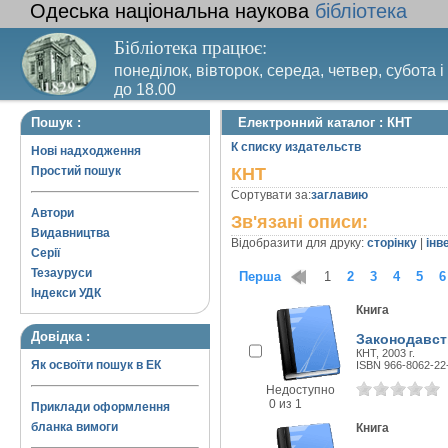
Одеська національна наукова
бібліотека
Бібліотека працює:
понеділок, вівторок, середа, четвер, субота і
до 18.00
Вихідний день – п’ятниця. Останній четвер м
Пошук :
Електронний каталог : КНТ
санітарний день
К списку издательств
Нові надходження
Простий пошук
КНТ
Сортувати за:
заглавию
Автори
Зв'язані описи:
Видавництва
Відобразити для друку:
сторінку
|
інв
Серії
Тезауруси
Перша
1
2
3
4
5
6
Індекси УДК
Книга
Довідка :
Законодавст
КНТ, 2003 г.
Як освоїти пошук в ЕК
ISBN 966-8062-22
Недоступно
0 из 1
Приклади оформлення
бланка вимоги
Книга