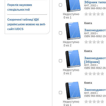
Збірник тип
Перелік наукових
КНТ, 2002 г.
ISBN 966-8062-08
спеціальностей
Недоступно
0 из 1
Скорочені таблиці УДК
Книга
українською мовою на веб-
сайті UDCS
Законодавст
КНТ, 2003 г.
ISBN 966-8062-19
Недоступно
0 из 2
Книга
Законодавст
[Збірник]
КНТ, 2003 г.
ISBN 966-8062-26
Недоступно
0 из 2
Книга
Законодавств
КНТ, 2003 г.
ISBN 966-8062-19
Недоступно
0 из 1