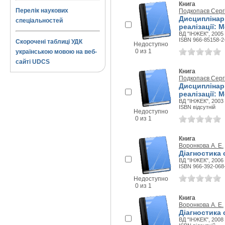
Книга
Перелік наукових
Подкопаєв Серг
Дисциплінарн
спеціальностей
реалізації: 
ВД "ІНЖЕК", 2005 
ISBN 966-85158-2
Скорочені таблиці УДК
Недоступно
0 из 1
українською мовою на веб-
сайті UDCS
Книга
Подкопаєв Серг
Дисциплінарн
реалізації: 
ВД "ІНЖЕК", 2003 
ISBN відсутній
Недоступно
0 из 1
Книга
Воронкова А. Е.
Діагностика 
ВД "ІНЖЕК", 2006 
ISBN 966-392-068
Недоступно
0 из 1
Книга
Воронкова А. Е.
Діагностика 
ВД "ІНЖЕК", 2008 