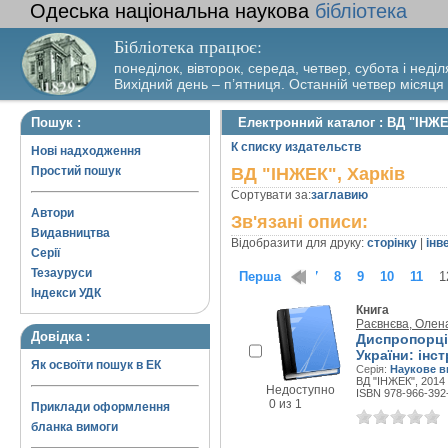
Одеська національна наукова
бібліотека
Бібліотека працює:
понеділок, вівторок, середа, четвер, субота і неділ
Вихідний день – п’ятниця. Останній четвер місяця
Пошук :
Електронний каталог : ВД "ІНЖЕ
К списку издательств
Нові надходження
Простий пошук
ВД "ІНЖЕК", Харків
Сортувати за:
заглавию
Автори
Зв'язані описи:
Видавництва
Відобразити для друку:
сторінку
|
інв
Серії
Тезауруси
1
2
3
Перша
4
5
6
7
8
9
10
11
1
Індекси УДК
Книга
Раєвнєва, Олен
Довідка :
Диспропорцій
України: інс
Як освоїти пошук в ЕК
Серія:
Наукове в
ВД "ІНЖЕК", 2014 
Недоступно
ISBN 978-966-392
0 из 1
Приклади оформлення
бланка вимоги