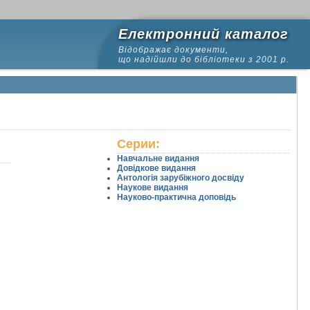
Електронний каталог
Відображає документи,
що надійшли до бібліотеки з 2001 р.
Серии:
Навчальне видання
Довідкове видання
Антологія зарубіжного досвіду
Наукове видання
7
28
29
30
31
32
33
34
35
36
37
38
39
40
41
Науково-практична доповідь