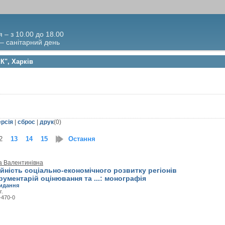
я – з 10.00 до 18.00
 – санітарний день
К", Харків
ерсія
|
сброс
|
друк
(
0
)
2
13
14
15
16
Остання
17
18
19
20
21
22
23
24
25
26
2
а Валентинівна
ність соціально-економічного розвитку регіонів
трументарій оцінювання та ...: монографія
идання
г.
-470-0