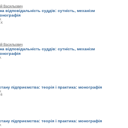
ій Васильович
а відповідальність суддів: сутність, механізм
Монографія
г.
-X
ій Васильович
а відповідальність суддів: сутність, механізм
Монографія
г.
стану підприємства: теорія і практика: монографія
г.
-8
стану підприємства: теорія і практика: монографія
г.