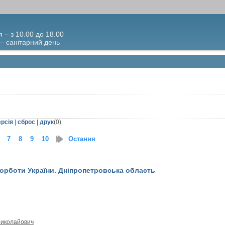
я – з 10.00 до 18.00
 – санітарний день
ерсія
|
сброс
|
друк
(
0
)
7
8
9
10
11
Остання
12
13
14
15
16
17
18
19
20
21
скорботи України. Дніпропетровська область
Миколайович