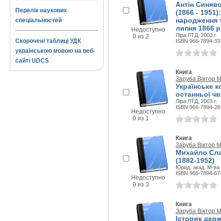
Антін Синявс
Перелік наукових
(1866 - 1951
народження т
спеціальностей
липня 1866 р.
Недоступно
Ліра ЛТД, 2003 г.
0 из 2
Скорочені таблиці УДК
ISBN 966-7894-33
українською мовою на веб-
сайті UDCS
Книга
Заруба Віктор 
Українське к
останньої чв
Ліра ЛТД, 2003 г.
ISBN 966-7894-28
Недоступно
0 из 1
Книга
Заруба Віктор 
Михайло Сла
(1882-1952)
Юрид. акад. М-ва 
ISBN 966-7894-67
Недоступно
0 из 3
Книга
Заруба Віктор 
Історик держ