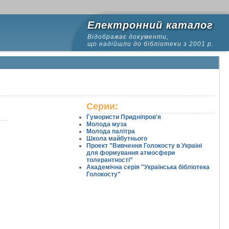
Електронний каталог
Відображає документи,
що надійшли до бібліотеки з 2001 р.
Серии:
Гумористи Придніпров'я
Молода муза
Молода палітра
Школа майбутнього
22
23
24
25
26
27
28
29
30
31
32
33
34
35
36
Проект ”Вивчення Голокосту в Україні
для формування атмосфери
толерантності”
Академічна серія "Українська бібліотека
Голокосту"