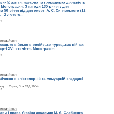
ький: життя, наукова та громадська діяльність
): Монографія: З нагоди 135-річчя з дня
а 50-річчя від дня смерті А. С. Синявського (12
 - 2 лютого...
-9
Миколайович
озацьке військо в російсько-турецьких війнах
ерті XVII століття: Монографія
-2
Миколайович
бченко в епістолярній та мемуарній спадщині
внутр. Справ, Ліра ЛТД, 2004 г.
-3
Миколайович
ави і права України академик М. Є. Слабченко