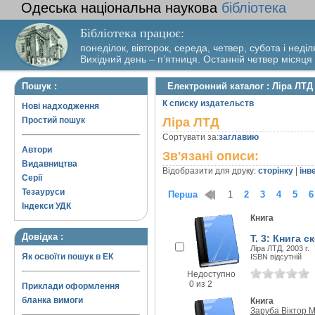
Одеська національна наукова
бібліотека
Бібліотека працює:
понеділок, вівторок, середа, четвер, субота і неділ
Вихідний день – п’ятниця. Останній четвер місяця
Пошук :
Електронний каталог : Ліра ЛТД
К списку издательств
Нові надходження
Простий пошук
Ліра ЛТД
Сортувати за:
заглавию
Автори
Зв'язані описи:
Видавництва
Відобразити для друку:
сторінку
|
інв
Серії
Тезауруси
Перша
1
2
3
4
5
6
Індекси УДК
Книга
Довідка :
Т. 3: Книга 
Ліра ЛТД, 2003 г.
Як освоїти пошук в ЕК
ISBN відсутній
Недоступно
0 из 2
Приклади оформлення
бланка вимоги
Книга
Заруба Віктор 