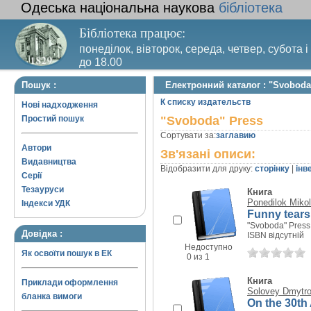
Одеська національна наукова
бібліотека
Бібліотека працює:
понеділок, вівторок, середа, четвер, субота і
до 18.00
Вихідний день – п’ятниця. Останній четвер м
Пошук :
Електронний каталог : "Svoboda
санітарний день
К списку издательств
Нові надходження
Простий пошук
"Svoboda" Press
Сортувати за:
заглавию
Автори
Зв'язані описи:
Видавництва
Відобразити для друку:
сторінку
|
інв
Серії
Тезауруси
Книга
Ponedilok Miko
Індекси УДК
Funny tears:
"Svoboda" Press,
Довідка :
ISBN відсутній
Недоступно
Як освоїти пошук в ЕК
0 из 1
Книга
Приклади оформлення
Solovey Dmytr
бланка вимоги
On the 30th