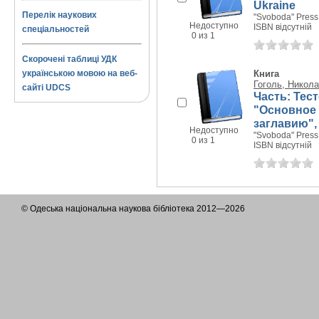
Ukraine
Перелік наукових
"Svoboda" Press,
Недоступно
ISBN відсутній
спеціальностей
0 из 1
Скорочені таблиці УДК
українською мовою на веб-
Книга
Гоголь, Никол
сайті UDCS
Часть: Тес
"Основное 
заглавию",
Недоступно
"Svoboda" Press,
0 из 1
ISBN відсутній
© Одеська національна наукова бібліотека 2012—2026