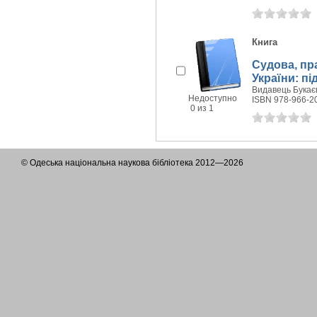
Книга
Судова, пр
України: пі
Видавець Букаєв
Недоступно
ISBN 978-966-2
0 из 1
© Одеська національна наукова бібліотека 2012—2026