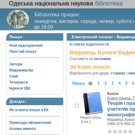
Одеська національна наукова
бібліотека
Бібліотека працює:
понеділок, вівторок, середа, четвер, субота і
до 18.00
Вихідний день – п’ятниця. Останній четвер м
Пошук :
Електронний каталог : Видавец
санітарний день
К списку издательств
Нові надходження
Простий пошук
Видавець Букаєв Вадим
Сортувати за:
заглавию
Автори
Зв'язані описи:
Видавництва
Відобразити для друку:
сторінку
|
інв
Серії
Тезауруси
Перша
1
2
3
4
5
6
Індекси УДК
Книга
Коростіянець 
Довідка :
Теорія і пр
учителів п
Як освоїти пошук в ЕК
монографі
Недоступно
Видавець Букаєв
0 из 1
Приклади оформлення
ISBN 978-966-2
бланка вимоги