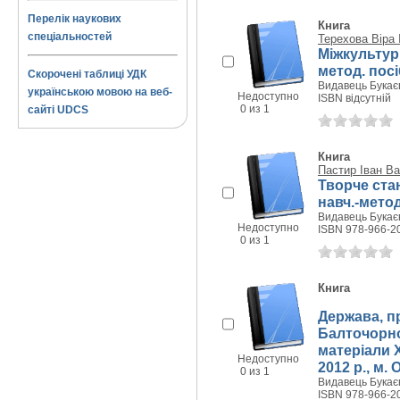
Перелік наукових
Книга
спеціальностей
Терехова Віра 
Міжкультурн
метод. посі
Скорочені таблиці УДК
Видавець Букаєв
українською мовою на веб-
Недоступно
ISBN відсутній
0 из 1
сайті UDCS
Книга
Пастир Іван В
Творче ста
навч.-метод
Видавець Букаєв
Недоступно
ISBN 978-966-2
0 из 1
Книга
Держава, п
Балточорном
матеріали X
Недоступно
2012 р., м.
0 из 1
Видавець Букаєв
ISBN 978-966-2