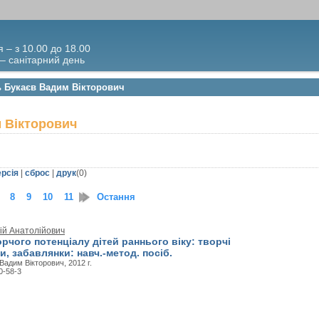
я – з 10.00 до 18.00
 – санітарний день
ь Букаєв Вадим Вікторович
 Вікторович
ерсія
|
сброс
|
друк
(
0
)
8
9
10
11
12
Остання
13
14
15
16
17
18
ій Анатолійович
рчого потенціалу дітей раннього віку: творчі
ри, забавлянки: навч.-метод. посіб.
адим Вікторович, 2012 г.
0-58-3