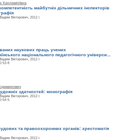
а Харлампіївна
омпетентність майбутніх дільничних інспекторів
ографія
адим Вікторович, 2012 г.
ованих наукових праць учених
їнського національного педагогічного універси...
адим Вікторович, 2012 г.
0-53-8
лодимирович
художніх здатностей: монографія
адим Вікторович, 2012 г.
0-54-5
судових та правоохоронних органів: хрестоматія
адим Вікторович, 2012 г.