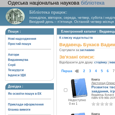
Одеська національна наукова
бібліотека
Бібліотека працює:
понеділок, вівторок, середа, четвер, субота і неділ
Вихідний день – п’ятниця. Останній четвер місяця
Пошук :
Електронний каталог : Видавец
К списку издательств
Нові надходження
Простий пошук
Видавець Букаєв Вадим
Сортувати за:
заглавию
Автори
Зв'язані описи:
Видавництва
Відобразити для друку:
сторінку
|
інв
Серії
Тезауруси
Перша
1
2
3
4
5
6
7
Індекси УДК
Книга
Листопад Олекс
Довідка :
Розвиток тво
завдання, іг
Як освоїти пошук в ЕК
Видавець Букаєв В
ISBN 978-966-207
Недоступно
0 из 1
Приклади оформлення
бланка вимоги
Книга