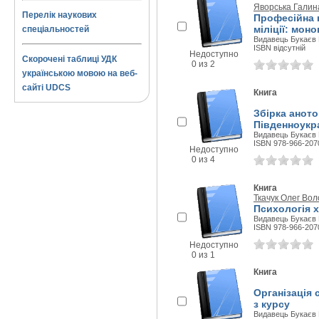
Яворська Галин
Перелік наукових
Професійна к
міліції: мон
спеціальностей
Видавець Букаєв В
ISBN відсутній
Недоступно
Скорочені таблиці УДК
0 из 2
українською мовою на веб-
сайті UDCS
Книга
Збірка анот
Південноукра
Видавець Букаєв В
ISBN 978-966-207
Недоступно
0 из 4
Книга
Ткачук Олег Во
Психологія 
Видавець Букаєв В
ISBN 978-966-207
Недоступно
0 из 1
Книга
Організація 
з курсу
Видавець Букаєв В