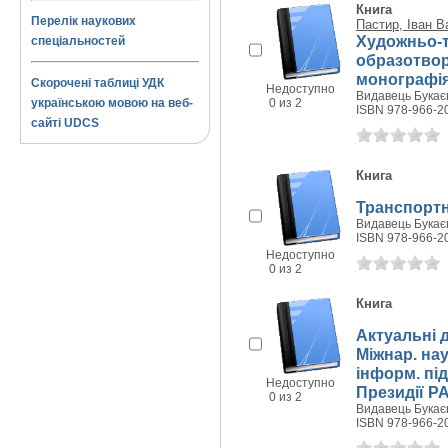
Книга
Перелік наукових
Пастир, Іван 
Художньо-т
спеціальностей
образотворч
монографі
Скорочені таблиці УДК
Недоступно
Видавець Букаєв
українською мовою на веб-
0 из 2
ISBN 978-966-2
сайті UDCS
Книга
Транспортне
Видавець Букаєв
ISBN 978-966-2
Недоступно
0 из 2
Книга
Актуальні 
Міжнар. наук
інформ. пі
Недоступно
Президії Р
0 из 2
Видавець Букаєв
ISBN 978-966-2