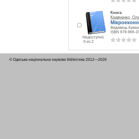
Книга
Кравченко, Ол
Мікроеконом
Видавець Букаєв
ISBN 978-966-2
Недоступно
0 из 2
© Одеська національна наукова бібліотека 2012—2026