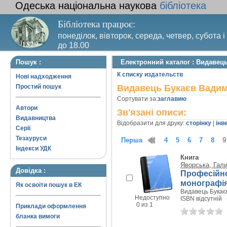
Одеська національна наукова
бібліотека
Бібліотека працює:
понеділок, вівторок, середа, четвер, субота і
до 18.00
Вихідний день – п’ятниця. Останній четвер м
Пошук :
Електронний каталог : Видавец
санітарний день
К списку издательств
Нові надходження
Простий пошук
Видавець Букаєв Вадим
Сортувати за:
заглавию
Автори
Зв'язані описи:
Видавництва
Відобразити для друку:
сторінку
|
інв
Серії
Тезауруси
Перша
1
2
3
4
5
6
7
8
9
Індекси УДК
Книга
Яворська, Гал
Довідка :
Професійно
монографі
Як освоїти пошук в ЕК
Видавець Букаєв
Недоступно
ISBN відсутній
0 из 1
Приклади оформлення
бланка вимоги