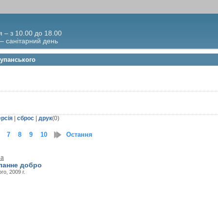
я – з 10.00 до 18.00
 – санітарний день
Жупанського
ерсія
|
сброс
|
друк
(
0
)
7
8
9
10
11
Остання
12
13
14
на
оланне добро
о, 2009 г.