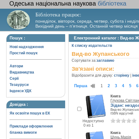
Одеська національна наукова
бібліотека
Бібліотека працює:
понеділок, вівторок, середа, четвер, субота і неділ
Вихідний день – п’ятниця. Останній четвер місяця
Пошук :
Електронний каталог : Вид-во 
К списку издательств
Нові надходження
Простий пошук
Вид-во Жупанського
Сортувати за:
заглавию
Автори
Зв'язані описи:
Видавництва
Відобразити для друку:
сторінку
|
інв
Серії
Тезауруси
Перша
1
2
3
4
5
6
Індекси УДК
Книга
Глухова Світла
Довідка :
Зідан: незд
Вид-во Жупанськог
Як освоїти пошук в ЕК
ISBN відсутній
Недоступно
0 из 1
Приклади оформлення
бланка вимоги
Книга
Шунь Марія