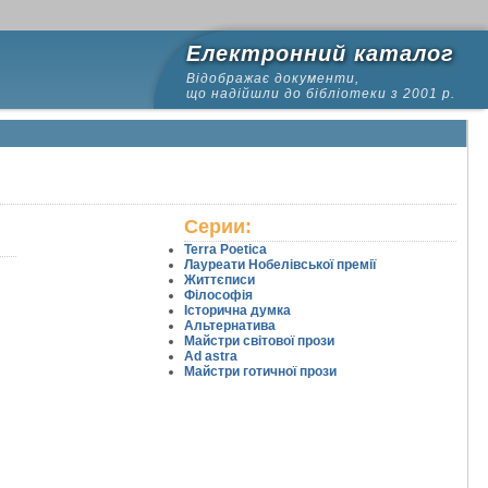
Електронний каталог
Відображає документи,
що надійшли до бібліотеки з 2001 р.
Серии:
Terra Poetica
Лауреати Нобелівської премії
Життєписи
Філософія
Історична думка
Альтернатива
Майстри світової прози
Ad astra
Майстри готичної прози