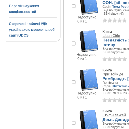
ООН: [зб. пое
Перелік наукових
Серія:
Terra Poeti
Вид-во Жупанськог
спеціальностей
ISBN відсутній
Недоступно
0 из 1
Скорочені таблиці УДК
українською мовою на веб-
Книга
сайті UDCS
Шаап Сібе
Нездатність 
істину
Вид-во Жупанськог
ISBN відсутній
Недоступно
0 из 1
Книга
Фріс Тойн де
Рембрандт: 
Rembrandt
Серія:
Життєпис
Вид-во Жупанськог
Недоступно
ISBN 978-966-235
0 из 1
Книга
Скиф Алексей
Домъ Дэвида
Вид-во Жупанськог
ISBN відсутній