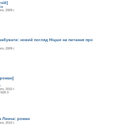
зій]
ca
о, 2009 г.
забувати: новий погляд Ніцше на питання про
о, 2009 г.
[роман]
и
о, 2010 г.
-509-3
 Линча: роман
о, 2010 г.